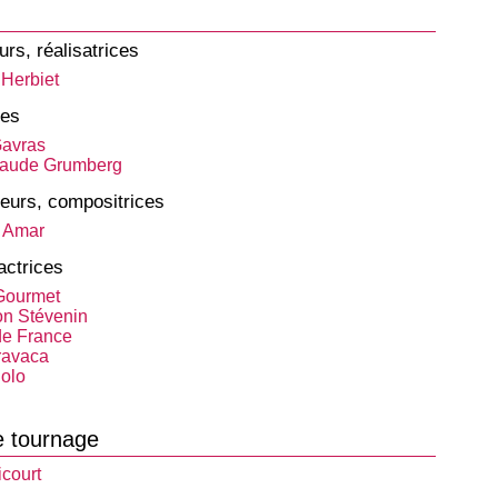
urs, réalisatrices
 Herbiet
tes
avras
laude Grumberg
eurs, compositrices
 Amar
actrices
 Gourmet
n Stévenin
de France
ravaca
olo
e tournage
court