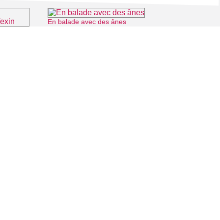
En balade avec des ânes
⌖ Longuesse
Musée archéologique départemental du Guiry-en-Vexin
-en-Vexin