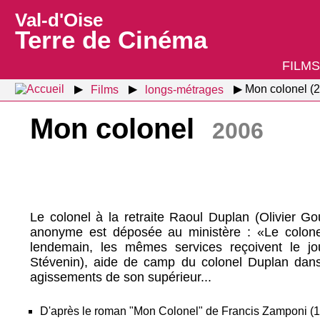
Val-d'Oise
Terre de Cinéma
FILMS
Films
longs-métrages
Mon colonel (
Mon colonel
2006
Le colonel à la retraite Raoul Duplan (Olivier Go
anonyme est déposée au ministère : «Le colone
lendemain, les mêmes services reçoivent le j
Stévenin), aide de camp du colonel Duplan dans 
agissements de son supérieur...
D'après le roman "Mon Colonel" de Francis Zamponi (