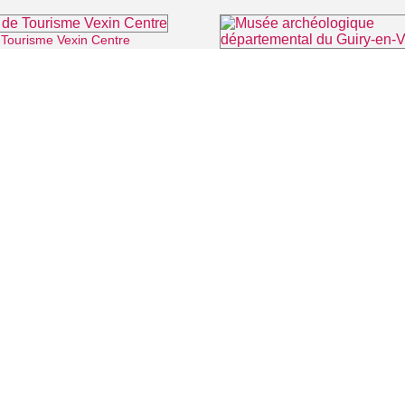
 Tourisme Vexin Centre
⌖ Marines
⌖ Guiry
 CINÉMA
TOURISME
Auvers sur Oise
LITÉS
Rives de Seine - Vallée de Montmorency
Roissy - Carnelle
Vallée de l'Oise
Vexin
CONTACT