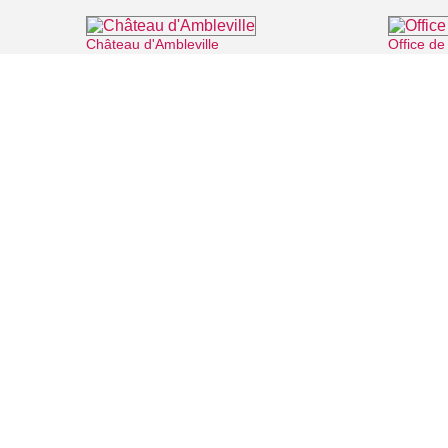
Château d'Ambleville
Office de
⌖ Ambleville
FILMS
SALLES DE
Recherche thématique
PERSONNA
Recherche avancée
ARTICLES
LIEUX DE TOURNAGE
Auvers sur Oise
Rives de Seine - Vallée de Montmorency
Roissy - Carnelle
Vallée de l'Oise
Vexin