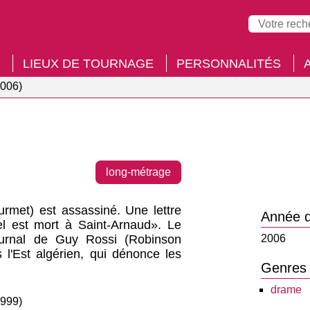
LIEUX DE TOURNAGE
PERSONNALITÉS
2006)
long-métrage
urmet) est assassiné. Une lettre
Année d
l est mort à Saint-Arnaud». Le
ournal de Guy Rossi (Robinson
2006
l'Est algérien, qui dénonce les
Genres
drame
1999)