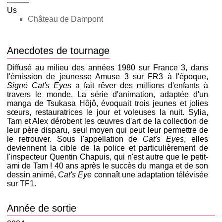
Us
Château de Dampont
Anecdotes de tournage
Diffusé au milieu des années 1980 sur France 3, dans
l'émission de jeunesse Amuse 3 sur FR3 à l'époque,
Signé Cat's Eyes
a fait rêver des millions d'enfants à
travers le monde. La série d'animation, adaptée d'un
manga de Tsukasa Hôjô, évoquait trois jeunes et jolies
sœurs, restauratrices le jour et voleuses la nuit. Sylia,
Tam et Alex dérobent les œuvres d'art de la collection de
leur père disparu, seul moyen qui peut leur permettre de
le retrouver. Sous l'appellation de
Cat's Eyes
, elles
deviennent la cible de la police et particulièrement de
l'inspecteur Quentin Chapuis, qui n'est autre que le petit-
ami de Tam ! 40 ans après le succès du manga et de son
dessin animé,
Cat's Eye
connaît une adaptation télévisée
sur TF1.
Année de sortie