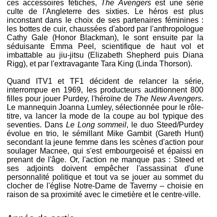
ces accessoires fétiches,
The Avengers
est une série
culte de l'Angleterre des sixties. Le héros est plus
inconstant dans le choix de ses partenaires féminines :
les bottes de cuir, chaussées d'abord par l'anthropologue
Cathy Gale (Honor Blackman), le sont ensuite par la
séduisante Emma Peel, scientifique de haut vol et
imbattable au jiu-jitsu (Elizabeth Shepherd puis Diana
Rigg), et par l'extravagante Tara King (Linda Thorson).
Quand ITV1 et TF1 décident de relancer la série,
interrompue en 1969, les producteurs auditionnent 800
filles pour jouer Purdey, l'héroïne de
The New Avengers
.
Le mannequin Joanna Lumley, sélectionnée pour le rôle-
titre, va lancer la mode de la coupe au bol typique des
seventies. Dans
Le Long sommeil
, le duo Steed/Purdey
évolue en trio, le sémillant Mike Gambit (Gareth Hunt)
secondant la jeune femme dans les scènes d'action pour
soulager Macnee, qui s'est embourgeoisé et épaissi en
prenant de l'âge. Or, l'action ne manque pas : Steed et
ses adjoints doivent empêcher l'assassinat d'une
personnalité politique et tout va se jouer au sommet du
clocher de l'église Notre-Dame de Taverny – choisie en
raison de sa proximité avec le cimetière et le centre-ville.