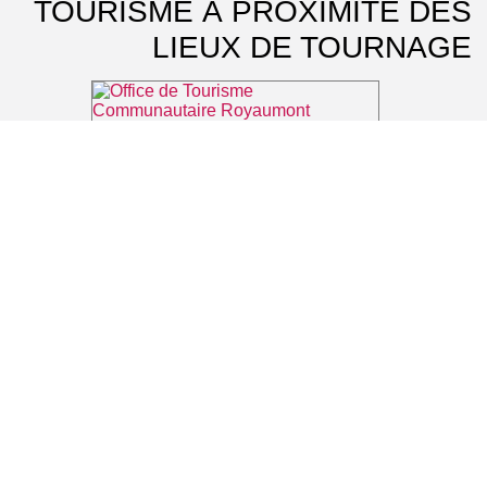
TOURISME À PROXIMITÉ DES
LIEUX DE TOURNAGE
Office de Tourisme Communautaire Royaumont Carnelle Pays de France
⌖ Asnières-sur-Oise
Abbaye de Royaumont
⌖ Asnières-sur-Oise
Musée national de La Renaissance
⌖ Écouen