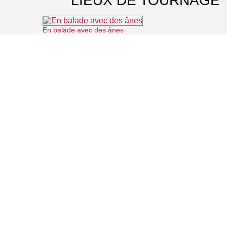
LIEUX DE TOURNAGE
En balade avec des ânes
⌖ Longuesse
Musée archéologique départemental du Guiry-en-Vexin
⌖ Guiry-en-Vexin
Le jardin japonais du Groupement Hospitalier Intercommunal du Vexin
⌖ Aincourt