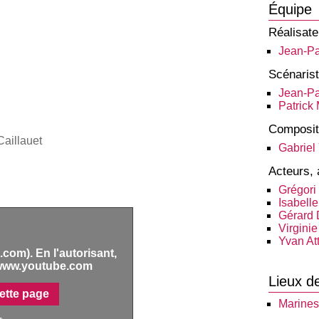
Équipe
Réalisate
Jean-P
Scénaris
Jean-P
Patrick
Composit
aillauet
Gabriel
Acteurs, 
Grégori
Isabelle
Gérard 
Virgini
Yvan Att
com). En l'autorisant,
www.youtube.com
Lieux d
ette page
Marines