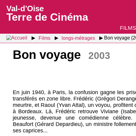
Val-d'Oise
Terre de Cinéma
FILMS
Films
longs-métrages
Bon voyage (2
Bon voyage
2003
En juin 1940, à Paris, la confusion gagne les pri
transférés en zone libre. Frédéric (Grégori Derangè
meurtre, et Raoul (Yvan Attal), un voyou, profitent 
à Bordeaux. Là, Frédéric retrouve Viviane (Isabe
jeunesse, devenue une comédienne célèbre.
Beaufort (Gérard Depardieu), un ministre follemen
ses caprices...