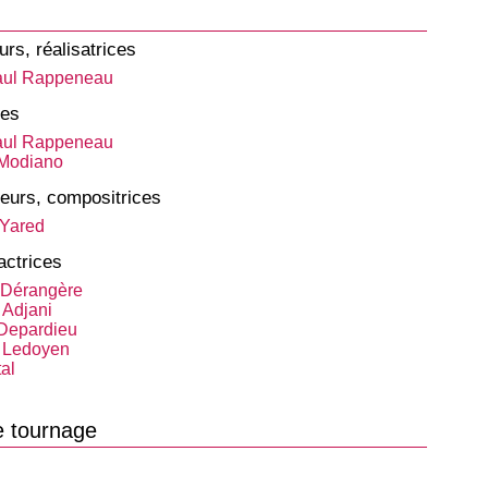
urs, réalisatrices
aul Rappeneau
tes
aul Rappeneau
 Modiano
eurs, compositrices
 Yared
actrices
 Dérangère
 Adjani
Depardieu
e Ledoyen
al
e tournage