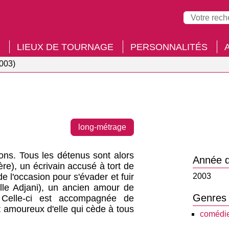
LIEUX DE TOURNAGE
PERSONNALITÉS
003)
long-métrage
sons. Tous les détenus sont alors
Année d
re), un écrivain accusé à tort de
de l'occasion pour s'évader et fuir
2003
lle Adjani), un ancien amour de
Genres
 Celle-ci est accompagnée de
t amoureux d'elle qui cède à tous
comédi