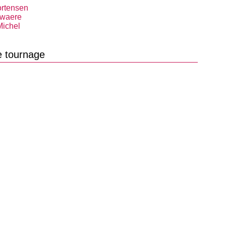
rtensen
ewaere
Michel
e tournage