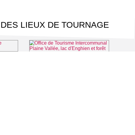
 DES LIEUX DE TOURNAGE
Théâtre du Casino Barrière d'Enghien-les-Bains
les-Bains
Office de Tourisme Intercommunal Plaine Vallée, lac d'Enghien et forêt de Montmorency
⌖ Montmorency