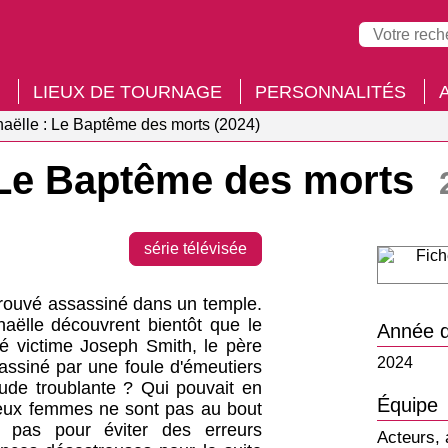
LIEUX DE TOURNAGE
PERSONNALITÉS
haëlle : Le Baptême des morts (2024)
: Le Baptême des morts
série télévisée
rouvé assassiné dans un temple.
haëlle découvrent bientôt que le
Année d
é victime Joseph Smith, le père
2024
sassiné par une foule d'émeutiers
tude troublante ? Qui pouvait en
Équipe
 deux femmes ne sont pas au bout
 pas pour éviter des erreurs
Acteurs, 