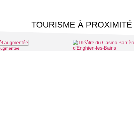
TOURISME À PROXIMITÉ
 augmentée
⌖ Montmorency
⌖ Enghien-
 CINÉMA
TOURISME
Auvers sur Oise
LITÉS
Rives de Seine - Vallée de Montmorency