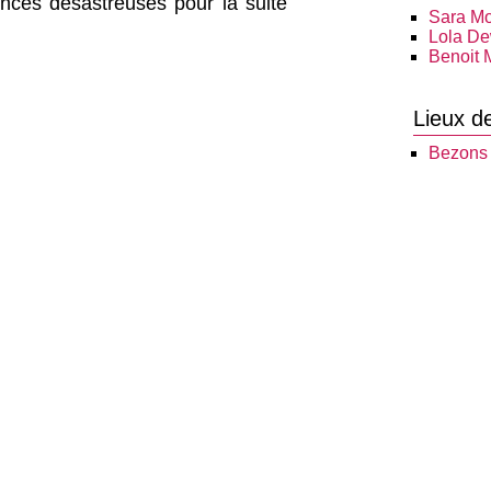
ences désastreuses pour la suite
Sara Mo
Lola D
Benoit 
Lieux d
Bezons