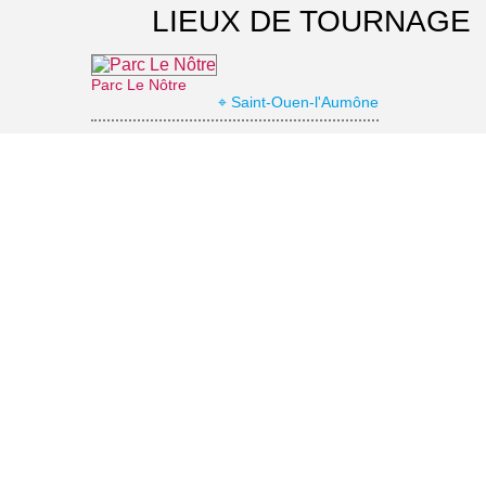
LIEUX DE TOURNAGE
Parc Le Nôtre
⌖ Saint-Ouen-l'Aumône
La coulée verte
⌖ Saint-Ouen-l'Aumône
Abbaye de Maubuisson
⌖ Saint-Ouen-l'Aumône
Bois du Planite