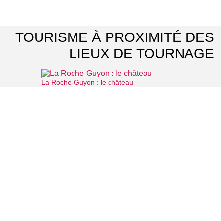
TOURISME À PROXIMITÉ DES
LIEUX DE TOURNAGE
La Roche-Guyon : le château
⌖ La Roche-Guyon
Parc naturel régional du Vexin français
⌖ Théméricourt
Domaine de Villarceaux
⌖ Chaussy