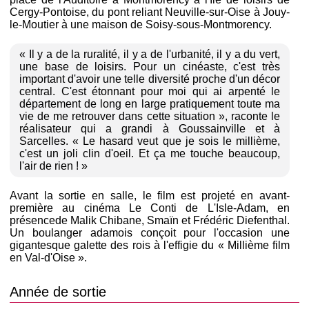
Cergy-Pontoise, du pont reliant Neuville-sur-Oise à Jouy-
le-Moutier à une maison de Soisy-sous-Montmorency.
« Il y a de la ruralité, il y a de l'urbanité, il y a du vert,
une base de loisirs. Pour un cinéaste, c'est très
important d'avoir une telle diversité proche d'un décor
central. C'est étonnant pour moi qui ai arpenté le
département de long en large pratiquement toute ma
vie de me retrouver dans cette situation », raconte le
réalisateur qui a grandi à Goussainville et à
Sarcelles. « Le hasard veut que je sois le millième,
c'est un joli clin d'oeil. Et ça me touche beaucoup,
l'air de rien ! »
Avant la sortie en salle, le film est projeté en avant-
première au cinéma Le Conti de L'Isle-Adam, en
présencede Malik Chibane, Smaïn et Frédéric Diefenthal.
Un boulanger adamois conçoit pour l'occasion une
gigantesque galette des rois à l'effigie du « Millième film
en Val-d'Oise ».
Année de sortie