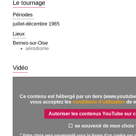
Le tournage
Périodes
juillet-décembre 1965
Lieux
Bernes-sur-Oise
aérodrome
Vidéo
Ce contenu est hébergé par un tiers (www.youtube.
vous acceptez les
conditions d'utilisation
de 
Autoriser les contenus YouTube sur c
se souvenir de mon choix 
* Votre choix sera sauvegardé sous la forme d'un cookie par n