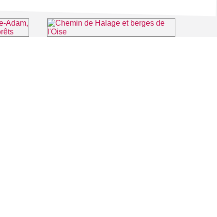
Office de Tourisme de L'Isle-Adam, la Vallée de l'Oise et les 3 Forêts
Chemin de Halage et berges de l'Oise
Isle-Adam
⌖ Éragny-sur-Oise