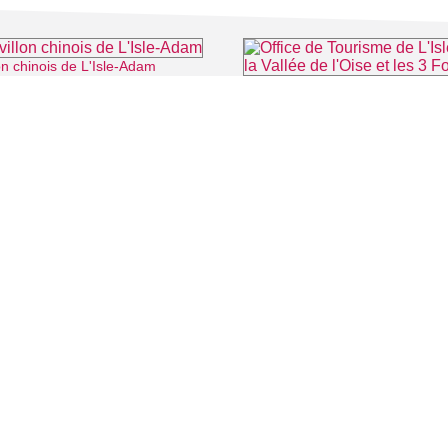
on chinois de L'Isle-Adam
⌖ L'Isle-Adam
⌖ L'
 CINÉMA
TOURISME
Auvers sur Oise
LITÉS
Rives de Seine - Vallée de Montmorency
Roissy - Carnelle
Vallée de l'Oise
Vexin
CONTACT