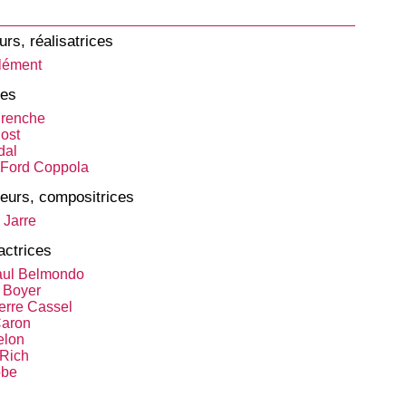
urs, réalisatrices
lément
tes
urenche
Bost
dal
 Ford Coppola
eurs, compositrices
 Jarre
actrices
aul Belmondo
 Boyer
erre Cassel
Caron
elon
Rich
öbe