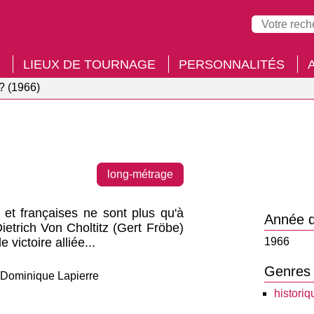
LIEUX DE TOURNAGE
PERSONNALITÉS
 ? (1966)
long-métrage
et françaises ne sont plus qu'à
Année d
ietrich Von Choltitz (Gert Fröbe)
e victoire alliée...
1966
Genres
t Dominique Lapierre
historiq