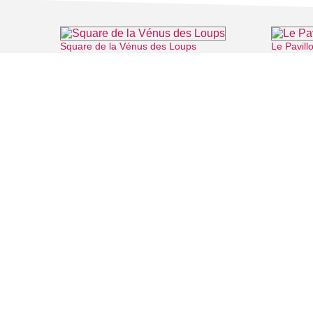
Square de la Vénus des Loups
Le Pavill
⌖ Cergy
FILMS
SALLES DE
Recherche thématique
PERSONNA
Recherche avancée
ARTICLES
LIEUX DE TOURNAGE
Auvers sur Oise
Rives de Seine - Vallée de Montmorency
Roissy - Carnelle
Vallée de l'Oise