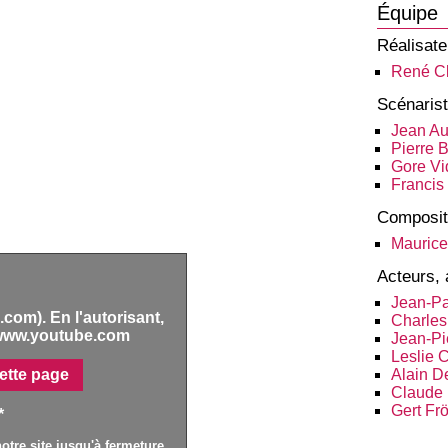
Équipe
Réalisate
René C
Scénaris
Jean A
Pierre 
Gore Vi
Francis
Composit
Maurice
Acteurs, 
Jean-P
com). En l'autorisant,
Charles
www.youtube.com
Jean-Pi
Leslie 
ette page
Alain D
Claude 
Gert Fr
*
otre site jusqu'à fermeture