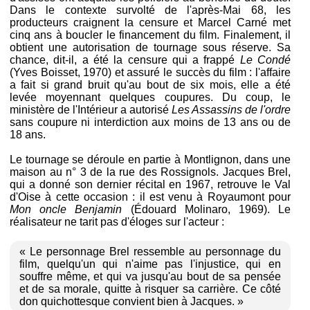
Dans le contexte survolté de l'après-Mai 68, les
producteurs craignent la censure et Marcel Carné met
cinq ans à boucler le financement du film. Finalement, il
obtient une autorisation de tournage sous réserve. Sa
chance, dit-il, a été la censure qui a frappé
Le Condé
(Yves Boisset, 1970) et assuré le succès du film : l'affaire
a fait si grand bruit qu'au bout de six mois, elle a été
levée moyennant quelques coupures. Du coup, le
ministère de l'Intérieur a autorisé
Les Assassins de l'ordre
sans coupure ni interdiction aux moins de 13 ans ou de
18 ans.
Le tournage se déroule en partie à Montlignon, dans une
maison au n° 3 de la rue des Rossignols. Jacques Brel,
qui a donné son dernier récital en 1967, retrouve le Val
d'Oise à cette occasion : il est venu à Royaumont pour
Mon oncle Benjamin
(Édouard Molinaro, 1969). Le
réalisateur ne tarit pas d'éloges sur l'acteur :
« Le personnage Brel ressemble au personnage du
film, quelqu'un qui n'aime pas l'injustice, qui en
souffre même, et qui va jusqu'au bout de sa pensée
et de sa morale, quitte à risquer sa carrière. Ce côté
don quichottesque convient bien à Jacques. »