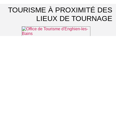
TOURISME À PROXIMITÉ DES
LIEUX DE TOURNAGE
Office de Tourisme d'Enghien-les-Bains
⌖ Enghien-les-Bains
Office de Tourisme Intercommunal Plaine Vallée, lac d'Enghien et forêt de Montmorency
⌖ Montmorency
La forêt augmentée
⌖ Montmorency