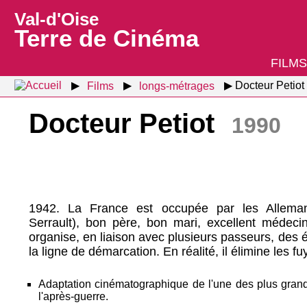
Val-d'Oise
Terre de Cinéma
FILMS
Films
longs-métrages
Docteur Petiot
Docteur Petiot
1990
1942. La France est occupée par les Alleman
Serrault), bon père, bon mari, excellent médeci
organise, en liaison avec plusieurs passeurs, des
la ligne de démarcation. En réalité, il élimine les f
Adaptation cinématographique de l'une des plus grande
l'après-guerre.