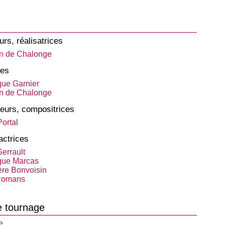
urs, réalisatrices
an de Chalonge
tes
ue Garnier
an de Chalonge
eurs, compositrices
ortal
actrices
errault
que Marcas
re Bonvoisin
 Romans
e tournage
e