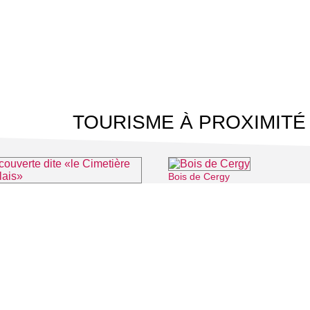
TOURISME À PROXIMITÉ
Bois de Cergy
Allée couverte dite «le Cimetière des Anglais»
⌖ Vauréal