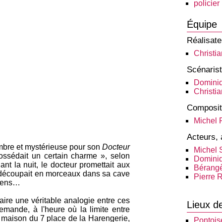
policier
Équipe
Réalisate
Christi
Scénaris
Dominiq
Christi
Composit
Michel P
Acteurs, 
mbre et mystérieuse pour son
Docteur
Michel S
ossédait un certain charme », selon
Domini
ant la nuit, le docteur promettait aux
Bérangè
es découpait en morceaux dans sa cave
Pierre
biens…
 faire une véritable analogie entre ces
Lieux d
lemande, à l'heure où la limite entre
 la maison du 7 place de la Harengerie,
Pontois