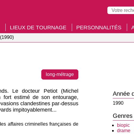
LIEUX DE TOURNAGE
PERSONNALITÉS
 (1990)
long-métrage
ds. Le docteur Petiot (Michel
Année d
n fort estimé de son entourage,
 évasions clandestines par-dessus
1990
uyards impitoyablement...
Genres
s affaires criminelles françaises de
biopic
drame