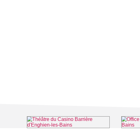
Théâtre du Casino Barrière d'Enghien-les-Bains
Office de
⌖ Enghien-les-Bains