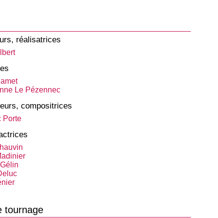
urs, réalisatrices
lbert
tes
Jamet
Anne Le Pézennec
eurs, compositrices
c Porte
actrices
Chauvin
adinier
Gélin
Deluc
nier
e tournage