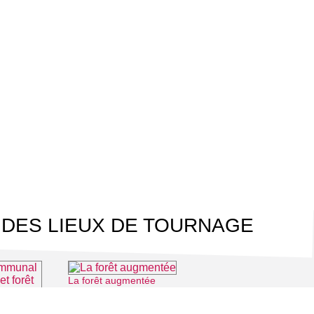
 DES LIEUX DE TOURNAGE
La forêt augmentée
⌖ Montmorency
Office de Tourisme Intercommunal Plaine Vallée, lac d'Enghien et forêt de Montmorency