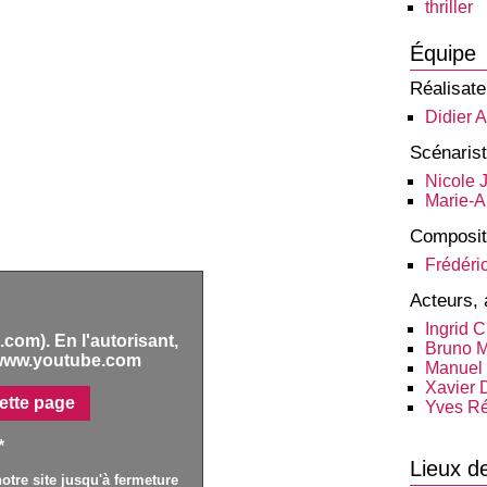
thriller
Équipe
Réalisate
Didier A
Scénaris
Nicole 
Marie-
Composit
Frédéri
Acteurs, 
Ingrid 
com). En l'autorisant,
Bruno M
www.youtube.com
Manuel 
Xavier 
ette page
Yves Ré
*
Lieux d
otre site jusqu'à fermeture