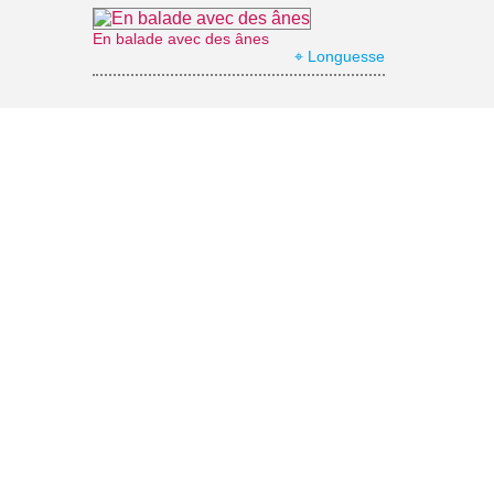
En balade avec des ânes
⌖ Longuesse
Office de Tourisme Vexin Centre
⌖ Marines
Musée archéologique départemental du Guiry-en-Vexin
⌖ Guiry-en-Vexin
Domaine de Villarceaux
⌖ Chaussy