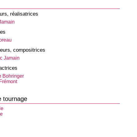
urs, réalisatrices
 Jamain
tes
oreau
eurs, compositrices
uc Jamain
actrices
 Bohringer
 Frémont
e tournage
le
le