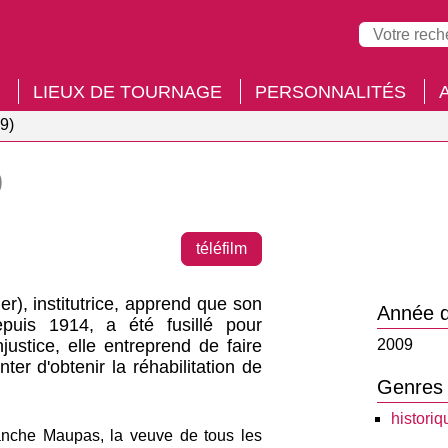
LIEUX DE TOURNAGE
PERSONNALITÉS
9)
9
téléfilm
, institutrice, apprend que son
Année d
epuis 1914, a été fusillé pour
justice, elle entreprend de faire
2009
ter d'obtenir la réhabilitation de
Genres
historiq
anche Maupas, la veuve de tous les