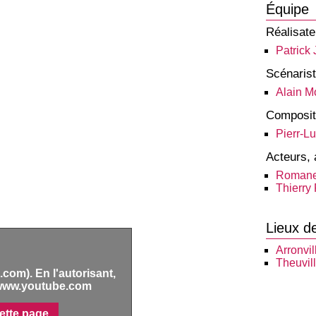
Équipe
Réalisate
Patrick
Scénaris
Alain M
Composit
Pierr-L
Acteurs, 
Romane
Thierry
Lieux d
Arronvil
Theuvil
com). En l'autorisant,
www.youtube.com
ette page