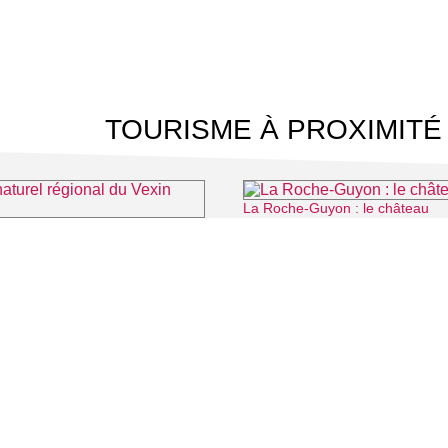
TOURISME À PROXIMITÉ
La Roche-Guyon : le château
⌖ La Roc
rel régional du Vexin français
⌖ Théméricourt