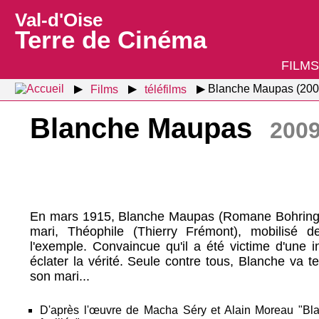
Val-d'Oise
Terre de Cinéma
FILMS
Films
téléfilms
Blanche Maupas (200
Blanche Maupas
200
En mars 1915, Blanche Maupas (Romane Bohringer)
mari, Théophile (Thierry Frémont), mobilisé d
l'exemple. Convaincue qu'il a été victime d'une in
éclater la vérité. Seule contre tous, Blanche va ten
son mari...
D'après l'œuvre de Macha Séry et Alain Moreau "Bl