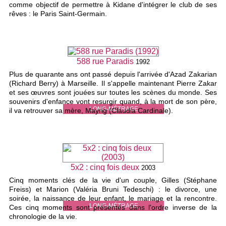
comme objectif de permettre à Kidane d'intégrer le club de ses
rêves : le Paris Saint-Germain.
588 rue Paradis
1992
Plus de quarante ans ont passé depuis l'arrivée d'Azad Zakarian
(Richard Berry) à Marseille. Il s'appelle maintenant Pierre Zakar
et ses œuvres sont jouées sur toutes les scènes du monde. Ses
souvenirs d'enfance vont resurgir quand, à la mort de son père,
LONG-MÉTRAGE
il va retrouver sa mère, Mayrig (Claudia Cardinale).
5x2 : cinq fois deux
2003
Cinq moments clés de la vie d'un couple, Gilles (Stéphane
Freiss) et Marion (Valéria Bruni Tedeschi) : le divorce, une
soirée, la naissance de leur enfant, le mariage et la rencontre.
LONG-MÉTRAGE
Ces cinq moments sont présentés dans l'ordre inverse de la
chronologie de la vie.