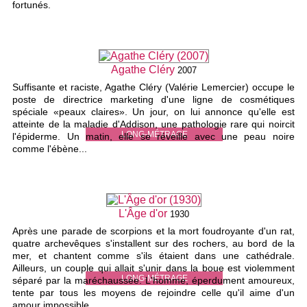
fortunés.
Agathe Cléry
2007
Suffisante et raciste, Agathe Cléry (Valérie Lemercier) occupe le
poste de directrice marketing d'une ligne de cosmétiques
spéciale «peaux claires». Un jour, on lui annonce qu'elle est
atteinte de la maladie d'Addison, une pathologie rare qui noircit
LONG-MÉTRAGE
l'épiderme. Un matin, elle se réveille avec une peau noire
comme l'ébène...
L'Âge d'or
1930
Après une parade de scorpions et la mort foudroyante d'un rat,
quatre archevêques s'installent sur des rochers, au bord de la
mer, et chantent comme s'ils étaient dans une cathédrale.
Ailleurs, un couple qui allait s'unir dans la boue est violemment
LONG-MÉTRAGE
séparé par la maréchaussée. L'homme, éperdument amoureux,
tente par tous les moyens de rejoindre celle qu'il aime d'un
amour impossible...