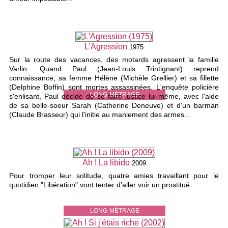
L'Agression
1975
Sur la route des vacances, des motards agressent la famille
Varlin. Quand Paul (Jean-Louis Trintignant) reprend
connaissance, sa femme Hélène (Michèle Grellier) et sa fillette
(Delphine Boffin) sont mortes assassinées. L'enquête policière
LONG-MÉTRAGE
s'enlisant, Paul décide de se faire justice lui-même, avec l'aide
de sa belle-soeur Sarah (Catherine Deneuve) et d'un barman
(Claude Brasseur) qui l'initie au maniement des armes..
Ah ! La libido
2009
Pour tromper leur solitude, quatre amies travaillant pour le
quotidien "Libération" vont tenter d'aller voir un prostitué.
LONG-MÉTRAGE