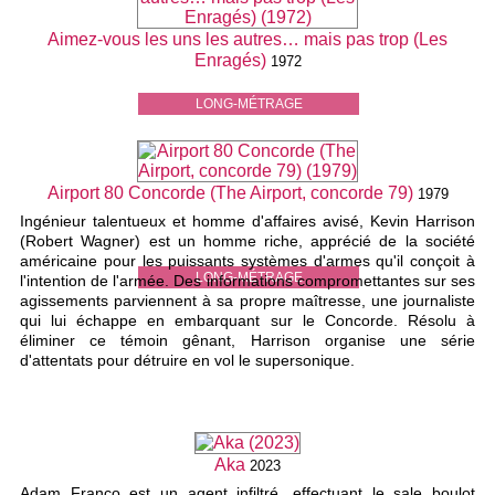
Aimez-vous les uns les autres… mais pas trop (Les
Enragés)
1972
LONG-MÉTRAGE
Airport 80 Concorde (The Airport, concorde 79)
1979
Ingénieur talentueux et homme d'affaires avisé, Kevin Harrison
(Robert Wagner) est un homme riche, apprécié de la société
américaine pour les puissants systèmes d'armes qu'il conçoit à
LONG-MÉTRAGE
l'intention de l'armée. Des informations compromettantes sur ses
agissements parviennent à sa propre maîtresse, une journaliste
qui lui échappe en embarquant sur le Concorde. Résolu à
éliminer ce témoin gênant, Harrison organise une série
d'attentats pour détruire en vol le supersonique.
Aka
2023
Adam Franco est un agent infiltré, effectuant le sale boulot