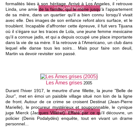
formalités liées à son héritage. Arrivé à Los Angeles, il retrouve
LONG-MÉTRAGE
Linda, une amie de la famille, qui le mène jusqu'à l'appartement
de sa mère, dans un quartier qu'il a bien connu lorsqu'il vivait
avec elle. Des images de son enfance refont alors surface, et le
troublent. Incapable d'affronter cette épreuve, il fuit vers Tijuana
où il s'égare sur les traces de Lola, une jeune femme mexicaine
qu'il a connue jadis, et qui a depuis occupé une place importante
dans la vie de sa mère. Il la retrouve à l'Americano, un club dans
lequel elle danse tous les soirs... Mais pour faire son deuil,
Martin va devoir revisiter son passé.
Les Âmes grises
2005
Durant l'hiver 1917, le meurtre d'une fillette, la jeune "Belle de
Jour", met en émoi un paisible village situé non loin de la ligne
de front. Autour de ce crime se croisent Destinat (Jean-Pierre
Marielle), le procureur mystérieux et soupçonnable, le cynique
LONG-MÉTRAGE
juge Mierck (Jacques Villeret). Effaré par ce qu'il découvre, un
policier (Denis Podalydès) enquête, tout en vivant un drame
personnel...