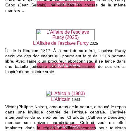
LONG-MÉTRAGE
Capo (Jean Servais), ne voit pas les choses de la même
manière...
L'Affaire de l'esclave Furcy
2025
Île de la Réunion, 1817. À la mort de sa mère, l'esclave Furcy
découvre des documents qui pourraient faire de lui un homme
libre. Avec l'aide d'un procureur abolitionniste, il se lance dans
LONG-MÉTRAGE
une bataille judiciaire pour la reconnaissance de ses droits.
Inspiré d'une histoire vraie.
L'Africain
1983
Victor (Philippe Noiret), amoureux de la nature, a trouvé le repos
dans une idyllique contrée de l'Afrique centrale. L'arrivée
intempestive de son ex-femme, Charlotte (Catherine Deneuve)
menace son univers paradisiaque. Celle-ci veut en effet
LONG-MÉTRAGE
implanter dans la région un village-vacances pour touristes