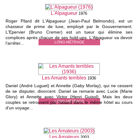
L'Alpagueur
1976
Roger Pilard dit L'Alpagueur (Jean-Paul Belmondo), est un
chasseur de prime de luxe, employé par le Gouvernement.
L'Epervier (Bruno Cremer) est un tueur qui élimine ses
complices après chacun de ses hold-ups. L'Alpagueur va devoir
LONG-MÉTRAGE
l'arrêter...
Les Amants terribles
1936
Daniel (André Luguet) et Annette (Gaby Morlay), qui ne cessent
de se disputer, divorcent. Daniel se remarie avec Lucie (Marie
Glory) et Annette avec Victor (Henri Guisol). Mais les deux
LONG-MÉTRAGE
couples se retrouvent par hasard dans le même hôtel au cours
d'un voyage...
Les Amateurs
2003