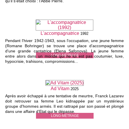
qu'il s'était choisi : l'Abbé Pierre.
L'accompagnatrice
1992
Pendant l'hiver 1942-1943, sous l'occupation, une jeune femme
(Romane Bohringer) se trouve une place d'accompagnatrice
d'une grande cantatrice (Elena Safonova). La jeune femme
LONG-MÉTRAGE
entre alors dans un monde qui ne lui est pas coutumier, luxe,
hypocrisie, trahisons, compromissions...
Ad Vitam
2025
Après avoir échappé à une tentative de meurtre, Franck Lazarev
doit retrouver sa femme Leo kidnappée par un mystérieux
groupe d'hommes armés. Il est rattrapé par son passé et plongé
dans une affaire d'Etat qui le dépasse.
LONG-MÉTRAGE