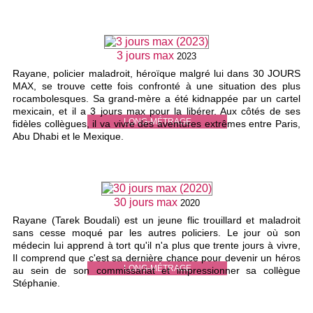
3 jours max
2023
Rayane, policier maladroit, héroïque malgré lui dans 30 JOURS
MAX, se trouve cette fois confronté à une situation des plus
rocambolesques. Sa grand-mère a été kidnappée par un cartel
mexicain, et il a 3 jours max pour la libérer. Aux côtés de ses
LONG-MÉTRAGE
fidèles collègues, il va vivre des aventures extrêmes entre Paris,
Abu Dhabi et le Mexique.
30 jours max
2020
Rayane (Tarek Boudali) est un jeune flic trouillard et maladroit
sans cesse moqué par les autres policiers. Le jour où son
médecin lui apprend à tort qu'il n'a plus que trente jours à vivre,
Il comprend que c'est sa dernière chance pour devenir un héros
LONG-MÉTRAGE
au sein de son commissariat et impressionner sa collègue
Stéphanie.