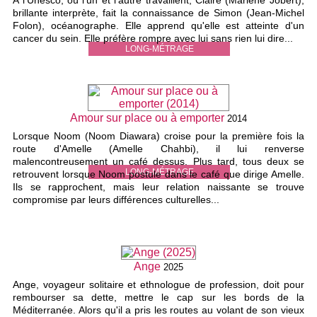
A l'Unesco, où l'un et l'autre travaillent, Claire (Marlène Jobert),
brillante interprète, fait la connaissance de Simon (Jean-Michel
Folon), océanographe. Elle apprend qu'elle est atteinte d'un
cancer du sein. Elle préfère rompre avec lui sans rien lui dire...
LONG-MÉTRAGE
Amour sur place ou à emporter
2014
Lorsque Noom (Noom Diawara) croise pour la première fois la
route d'Amelle (Amelle Chahbi), il lui renverse
malencontreusement un café dessus. Plus tard, tous deux se
LONG-MÉTRAGE
retrouvent lorsque Noom postule dans le café que dirige Amelle.
Ils se rapprochent, mais leur relation naissante se trouve
compromise par leurs différences culturelles...
Ange
2025
Ange, voyageur solitaire et ethnologue de profession, doit pour
rembourser sa dette, mettre le cap sur les bords de la
Méditerranée. Alors qu'il a pris les routes au volant de son vieux