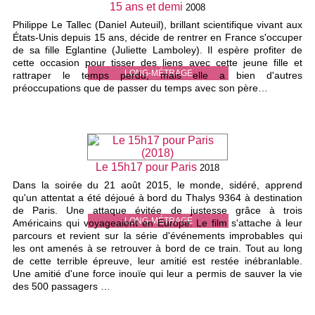
15 ans et demi
2008
Philippe Le Tallec (Daniel Auteuil), brillant scientifique vivant aux
États-Unis depuis 15 ans, décide de rentrer en France s'occuper
de sa fille Eglantine (Juliette Lamboley). Il espère profiter de
cette occasion pour tisser des liens avec cette jeune fille et
LONG-MÉTRAGE
rattraper le temps perdu, mais elle a bien d'autres
préoccupations que de passer du temps avec son père…
Le 15h17 pour Paris
2018
Dans la soirée du 21 août 2015, le monde, sidéré, apprend
qu'un attentat a été déjoué à bord du Thalys 9364 à destination
de Paris. Une attaque évitée de justesse grâce à trois
LONG-MÉTRAGE
Américains qui voyageaient en Europe. Le film s'attache à leur
parcours et revient sur la série d'événements improbables qui
les ont amenés à se retrouver à bord de ce train. Tout au long
de cette terrible épreuve, leur amitié est restée inébranlable.
Une amitié d'une force inouïe qui leur a permis de sauver la vie
des 500 passagers …