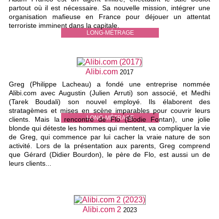
partout où il est nécessaire. Sa nouvelle mission, intégrer une
organisation mafieuse en France pour déjouer un attentat
terroriste imminent dans la capitale.
LONG-MÉTRAGE
Alibi.com
2017
Greg (Philippe Lacheau) a fondé une entreprise nommée
Alibi.com avec Augustin (Julien Arruti) son associé, et Medhi
(Tarek Boudali) son nouvel employé. Ils élaborent des
stratagèmes et mises en scène imparables pour couvrir leurs
LONG-MÉTRAGE
clients. Mais la rencontre de Flo (Élodie Fontan), une jolie
blonde qui déteste les hommes qui mentent, va compliquer la vie
de Greg, qui commence par lui cacher la vraie nature de son
activité. Lors de la présentation aux parents, Greg comprend
que Gérard (Didier Bourdon), le père de Flo, est aussi un de
leurs clients...
Alibi.com 2
2023