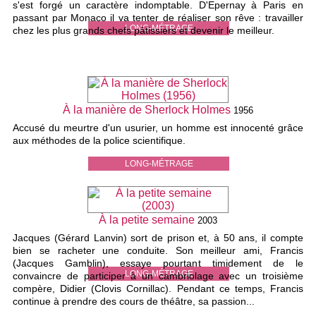
s'est forgé un caractère indomptable. D'Epernay à Paris en
passant par Monaco il va tenter de réaliser son rêve : travailler
LONG-MÉTRAGE
chez les plus grands chefs pâtissiers et devenir le meilleur.
À la manière de Sherlock Holmes
1956
Accusé du meurtre d'un usurier, un homme est innocenté grâce
aux méthodes de la police scientifique.
LONG-MÉTRAGE
À la petite semaine
2003
Jacques (Gérard Lanvin) sort de prison et, à 50 ans, il compte
bien se racheter une conduite. Son meilleur ami, Francis
(Jacques Gamblin), essaye pourtant timidement de le
LONG-MÉTRAGE
convaincre de participer à un cambriolage avec un troisième
compère, Didier (Clovis Cornillac). Pendant ce temps, Francis
continue à prendre des cours de théâtre, sa passion...