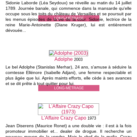
Sidonie Laborde (Léa Seydoux) se réveille au matin du 14 juillet
1789. Journée banale, qui commence dans la mansarde qu'elle
occupe sous les toits du château de Versailles et se poursuit par
LONG-MÉTRAGE
les menus épisodes de la vie de la cour. Sidonie, lectrice de la
reine Marie-Antoinette (Diane Kruger), lui est entièrement
dévouée...
Adolphe
2003
Le bel Adolphe (Stanislas Merhar), 24 ans, s'amuse à séduire la
comtesse Ellénore (Isabelle Adjani), une femme respectable et
plus âgée que lui. Après maints efforts, elle cède à ses avances
et se dit prête à tout quitter pour lui.
LONG-MÉTRAGE
L'Affaire Crazy Capo
1973
Jean Diserens (Maurice Ronet) a une double vie : il est à la fois
promoteur immobilier et... dealer de drogue. Il recherche un
nouveau moyen de la vendre. Mais le chef de la mafia, Crazy