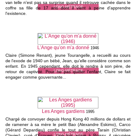
van telle n'est pas sa surprise quand il retrouve cachée dans le
LONG-MÉTRAGE
coffre sa fille de 17 ans dont il vient à peine d'apprendre
l'existence.
L'Ange qu'on m'a donné
1946
Claire (Simone Renant), jeune Tourangelle, a recueilli au cours
de l'exode de 1940 un bébé, Jean, qu'elle considère comme son
enfant. En 1945 cependant, elle doit le rendre à son père, de
LONG-MÉTRAGE
retour de captivité. Pour ne pas quitter l'enfant, Claire se fait
engager comme gouvernante...
Les Anges gardiens
1995
Chargé de convoyer depuis Hong Kong 40 millions de dollars et
de ramener à sa mère le petit Bao (Alexandre Eskimo), Carco
(Gérard Depardieu) confie le tout au père Tarain (Christian
LONG-MÉTRAGE
Clavier), curé d'Écouen. Une fois arrivé à Roissy, il récupère