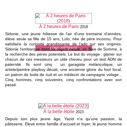
À 2 heures de Paris
2018
Sidonie, une jeune hôtesse de l'air d'une trentaine d'années,
élève seule sa fille de 15 ans, Lolo, née de père inconnu. Pour
satisfaire la curiosité grandissante de l'ado sur ses origines,
LONG-MÉTRAGE
Sidonie l'embarque dans sa région natale, en Baie de Somme, à
la recherche des pères potentiels. Le but du voyage : glaner sur
chacun de ces messieurs un utile cheveu pour un test ADN de
paternité. Ils sont cinq : un garagiste mélancolique, un
artiste/peintre playboy décati, une ancienne gloire du foot local,
un patron de boite de nuit et un médecin de campagne volage...
Cinq hommes, cinq souvenirs, cinq confrontations avec son
passé.
À la belle étoile
2023
Depuis son plus jeune âge, Yazid n'a qu'une passion, la
pâtisserie. Elevé entre famille d'accueil et foyer, le jeune homme