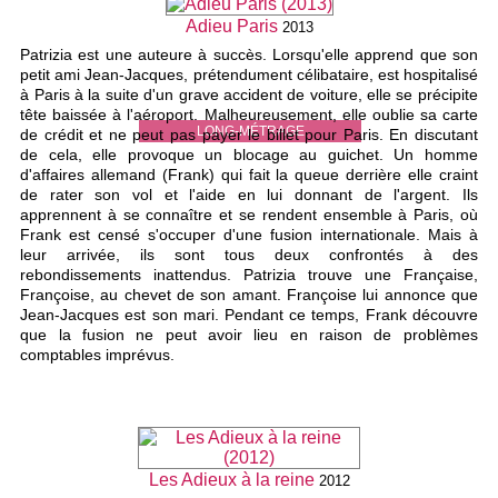
Adieu Paris
2013
Patrizia est une auteure à succès. Lorsqu'elle apprend que son
petit ami Jean-Jacques, prétendument célibataire, est hospitalisé
à Paris à la suite d'un grave accident de voiture, elle se précipite
tête baissée à l'aéroport. Malheureusement, elle oublie sa carte
LONG-MÉTRAGE
de crédit et ne peut pas payer le billet pour Paris. En discutant
de cela, elle provoque un blocage au guichet. Un homme
d'affaires allemand (Frank) qui fait la queue derrière elle craint
de rater son vol et l'aide en lui donnant de l'argent. Ils
apprennent à se connaître et se rendent ensemble à Paris, où
Frank est censé s'occuper d'une fusion internationale. Mais à
leur arrivée, ils sont tous deux confrontés à des
rebondissements inattendus. Patrizia trouve une Française,
Françoise, au chevet de son amant. Françoise lui annonce que
Jean-Jacques est son mari. Pendant ce temps, Frank découvre
que la fusion ne peut avoir lieu en raison de problèmes
comptables imprévus.
Les Adieux à la reine
2012