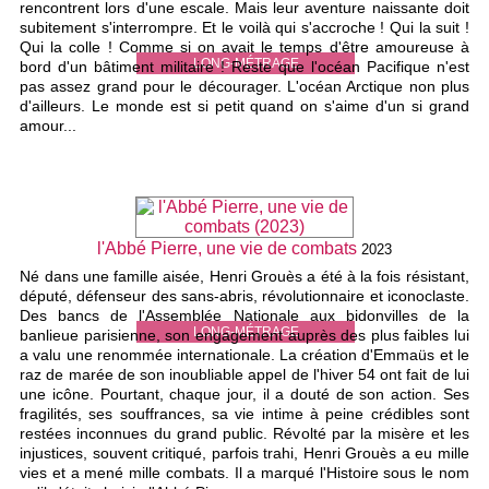
rencontrent lors d'une escale. Mais leur aventure naissante doit
subitement s'interrompre. Et le voilà qui s'accroche ! Qui la suit !
Qui la colle ! Comme si on avait le temps d'être amoureuse à
LONG-MÉTRAGE
bord d'un bâtiment militaire ! Reste que l'océan Pacifique n'est
pas assez grand pour le décourager. L'océan Arctique non plus
d'ailleurs. Le monde est si petit quand on s'aime d'un si grand
amour...
l'Abbé Pierre, une vie de combats
2023
Né dans une famille aisée, Henri Grouès a été à la fois résistant,
député, défenseur des sans-abris, révolutionnaire et iconoclaste.
Des bancs de l'Assemblée Nationale aux bidonvilles de la
LONG-MÉTRAGE
banlieue parisienne, son engagement auprès des plus faibles lui
a valu une renommée internationale. La création d'Emmaüs et le
raz de marée de son inoubliable appel de l'hiver 54 ont fait de lui
une icône. Pourtant, chaque jour, il a douté de son action. Ses
fragilités, ses souffrances, sa vie intime à peine crédibles sont
restées inconnues du grand public. Révolté par la misère et les
injustices, souvent critiqué, parfois trahi, Henri Grouès a eu mille
vies et a mené mille combats. Il a marqué l'Histoire sous le nom