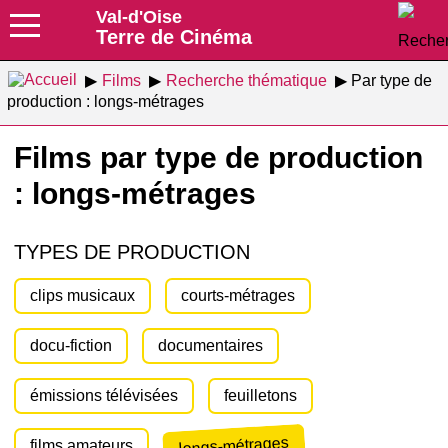
Val-d'Oise
Terre de Cinéma
Films
Recherche thématique
Par type de
production : longs-métrages
Films par type de production
: longs-métrages
TYPES DE PRODUCTION
clips musicaux
courts-métrages
docu-fiction
documentaires
émissions télévisées
feuilletons
longs-métrages
films amateurs