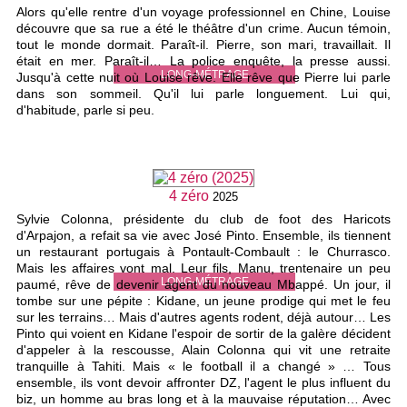
Alors qu'elle rentre d'un voyage professionnel en Chine, Louise
découvre que sa rue a été le théâtre d'un crime. Aucun témoin,
tout le monde dormait. Paraît-il. Pierre, son mari, travaillait. Il
était en mer. Paraît-il… La police enquête, la presse aussi.
LONG-MÉTRAGE
Jusqu'à cette nuit où Louise rêve. Elle rêve que Pierre lui parle
dans son sommeil. Qu'il lui parle longuement. Lui qui,
d'habitude, parle si peu.
4 zéro
2025
Sylvie Colonna, présidente du club de foot des Haricots
d'Arpajon, a refait sa vie avec José Pinto. Ensemble, ils tiennent
un restaurant portugais à Pontault-Combault : le Churrasco.
Mais les affaires vont mal. Leur fils, Manu, trentenaire un peu
LONG-MÉTRAGE
paumé, rêve de devenir agent du nouveau Mbappé. Un jour, il
tombe sur une pépite : Kidane, un jeune prodige qui met le feu
sur les terrains… Mais d'autres agents rodent, déjà autour… Les
Pinto qui voient en Kidane l'espoir de sortir de la galère décident
d'appeler à la rescousse, Alain Colonna qui vit une retraite
tranquille à Tahiti. Mais « le football il a changé » … Tous
ensemble, ils vont devoir affronter DZ, l'agent le plus influent du
biz, un homme au bras long et à la mauvaise réputation… Avec