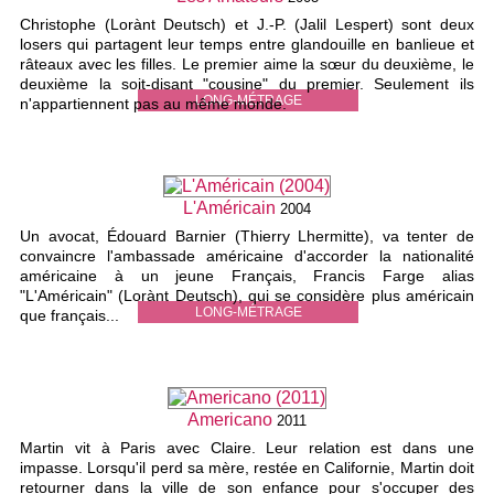
Christophe (Lorànt Deutsch) et J.-P. (Jalil Lespert) sont deux
losers qui partagent leur temps entre glandouille en banlieue et
râteaux avec les filles. Le premier aime la sœur du deuxième, le
deuxième la soit-disant "cousine" du premier. Seulement ils
LONG-MÉTRAGE
n'appartiennent pas au même monde.
L'Américain
2004
Un avocat, Édouard Barnier (Thierry Lhermitte), va tenter de
convaincre l'ambassade américaine d'accorder la nationalité
américaine à un jeune Français, Francis Farge alias
"L'Américain" (Lorànt Deutsch), qui se considère plus américain
LONG-MÉTRAGE
que français...
Americano
2011
Martin vit à Paris avec Claire. Leur relation est dans une
impasse. Lorsqu'il perd sa mère, restée en Californie, Martin doit
retourner dans la ville de son enfance pour s'occuper des