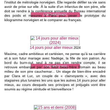
l'institut de métrologie norvégien. Elle regarde défiler sa vie sans
avoir de prise sur elle. À la suite d'un infarctus de son père, elle
doit se rendre à la conférence annuelle du Bureau international
LONG-MÉTRAGE
des poids et mesures à Paris pour peser le prototype du
kilogramme norvégien et le comparer au français.
14 jours pour aller mieux
2024
Maxime, cadre ambitieux et cartésien, ne pense qu'à sa carrière
et à son futur mariage avec Nadège, la fille de son patron. Au
bord du burn-out, seul à ne pas s'en rendre compte, il se
LONG-MÉTRAGE
retrouve embarqué par son futur beau-frère Romain au beau
milieu de son pire cauchemar... Un stage de bien-être encadré
par Clara et Luc, un couple de « clairvoyants », avec des
stagiaires plus lunaires les uns que les autres.14 jours pour aller
mieux, au cours desquels ses principes et préjugés vont être
soumis au régime zénitude et bienveillance !