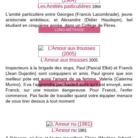
Les Amitiés particulières
1964
L'amitié particulière entre Georges (Francis Lacombrade), jeune
aristocrate ambitieux, et Alexandre (Didier Haudepin), bel
étudiant en cinquième année, dans un Collège de Pères.
LONG-MÉTRAGE
L'Amour aux trousses
2005
Inspecteurs à la brigade des stups, Paul (Pascal Elbé) et Franck
(Jean Dujardin) sont coéquipiers et amis. Paul ignore que son
meilleur pote est aussi l'amant de sa femme, Valeria (Caterina
LONG-MÉTRAGE
Murino). Il va l'apprendre par hasard alors qu'il est envoyé, avec
Franck, sur une mission dangereuse. Pour Franck, l'enfer
commence. Pas facile de travailler quand votre équipier menace
de vous tirer dessus à tout moment
L'Amour nu
1981