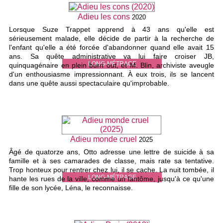
Adieu les cons
2020
Lorsque Suze Trappet apprend à 43 ans qu'elle est
sérieusement malade, elle décide de partir à la recherche de
l'enfant qu'elle a été forcée d'abandonner quand elle avait 15
ans. Sa quête administrative va lui faire croiser JB,
LONG-MÉTRAGE
quinquagénaire en plein burn out, et M. Blin, archiviste aveugle
d'un enthousiasme impressionnant. À eux trois, ils se lancent
dans une quête aussi spectaculaire qu'improbable.
Adieu monde cruel
2025
Âgé de quatorze ans, Otto adresse une lettre de suicide à sa
famille et à ses camarades de classe, mais rate sa tentative.
Trop honteux pour rentrer chez lui, il se cache. La nuit tombée, il
LONG-MÉTRAGE
hante les rues de la ville, comme un fantôme, jusqu'à ce qu'une
fille de son lycée, Léna, le reconnaisse.