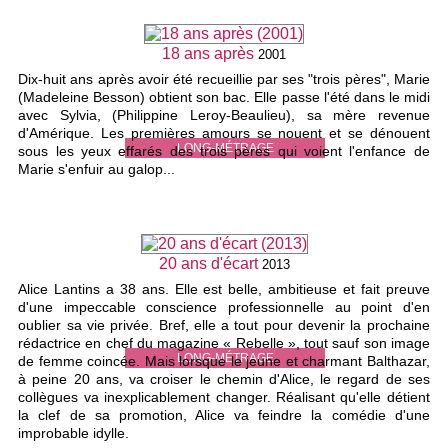
18 ans après
2001
Dix-huit ans après avoir été recueillie par ses "trois pères", Marie
(Madeleine Besson) obtient son bac. Elle passe l'été dans le midi
avec Sylvia, (Philippine Leroy-Beaulieu), sa mère revenue
d'Amérique. Les premières amours se nouent et se dénouent
LONG-MÉTRAGE
sous les yeux effarés des trois pères qui voient l'enfance de
Marie s'enfuir au galop...
20 ans d'écart
2013
Alice Lantins a 38 ans. Elle est belle, ambitieuse et fait preuve
d'une impeccable conscience professionnelle au point d'en
oublier sa vie privée. Bref, elle a tout pour devenir la prochaine
rédactrice en chef du magazine « Rebelle », tout sauf son image
LONG-MÉTRAGE
de femme coincée. Mais lorsque le jeune et charmant Balthazar,
à peine 20 ans, va croiser le chemin d'Alice, le regard de ses
collègues va inexplicablement changer. Réalisant qu'elle détient
la clef de sa promotion, Alice va feindre la comédie d'une
improbable idylle.