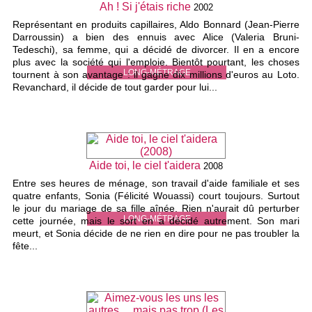
Ah ! Si j'étais riche
2002
Représentant en produits capillaires, Aldo Bonnard (Jean-Pierre
Darroussin) a bien des ennuis avec Alice (Valeria Bruni-
Tedeschi), sa femme, qui a décidé de divorcer. Il en a encore
plus avec la société qui l'emploie. Bientôt pourtant, les choses
LONG-MÉTRAGE
tournent à son avantage : il gagne dix millions d'euros au Loto.
Revanchard, il décide de tout garder pour lui...
Aide toi, le ciel t'aidera
2008
Entre ses heures de ménage, son travail d'aide familiale et ses
quatre enfants, Sonia (Félicité Wouassi) court toujours. Surtout
le jour du mariage de sa fille aînée. Rien n'aurait dû perturber
LONG-MÉTRAGE
cette journée, mais le sort en a décidé autrement. Son mari
meurt, et Sonia décide de ne rien en dire pour ne pas troubler la
fête...