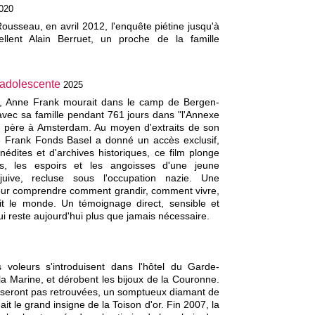
020
usseau, en avril 2012, l'enquête piétine jusqu'à
ellent Alain Berruet, un proche de la famille
 adolescente
2025
5, Anne Frank mourait dans le camp de Bergen-
avec sa famille pendant 761 jours dans "l'Annexe
 père à Amsterdam. Au moyen d'extraits de son
e Frank Fonds Basel a donné un accès exclusif,
nédites et d'archives historiques, ce film plonge
es, les espoirs et les angoisses d'une jeune
uive, recluse sous l'occupation nazie. Une
pour comprendre comment grandir, comment vivre,
it le monde. Un témoignage direct, sensible et
ui reste aujourd'hui plus que jamais nécessaire.
voleurs s'introduisent dans l'hôtel du Garde-
la Marine, et dérobent les bijoux de la Couronne.
e seront pas retrouvées, un somptueux diamant de
ait le grand insigne de la Toison d'or. Fin 2007, la