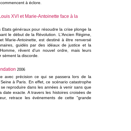
e commencent à éclore.
Louis XVI et Marie-Antoinette face à la
 Etats généraux pour résoudre la crise plonge la
ant le début de la Révolution. L'Ancien Régime,
 et Marie-Antoinette, est destiné à être renversé
nnaires, guidés par des idéaux de justice et la
l'Homme, rêvent d'un nouvel ordre, mais leurs
r sèment la discorde.
ondation
2006
e avec précision ce qui se passera lors de la
Seine à Paris. En effet, ce scénario catastrophe
t se reproduire dans les années à venir sans que
 date exacte. A travers les histoires croisées de
teur, retrace les événements de cette "grande