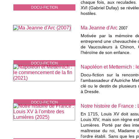
chaque fois, aux reculades. 
DOCU-FICTION
XVI (Gabriel Dufay) se révéle
hostiles.
Ma Jeanne d'Arc
2007
Motivée par la mémoire d
entreprend une chevauchée de
de Vaucouleurs à Chinon, C
l'héroïne de son enfance.
DOCU-FICTION
Napoléon et Metternich : 
Docu-fiction sur la rencon
l'ambassadeur d'Autriche Mett
clé ou le destin de plusieurs
à Dresde.
DOCU-FICTION
Notre histoire de France :
En 1715, Louis XV doit ass
Louis XIV, mais son règne es
Lumières. Porté par des inte
maîtresse du roi, Madame
l'ordre établi. Sans que les