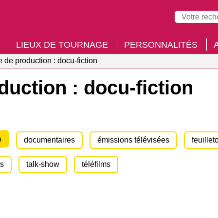
LIEUX DE TOURNAGE
PERSONNALITÉS
e de production : docu-fiction
duction : docu-fiction
n
documentaires
émissions télévisées
feuillet
es
talk-show
téléfilms