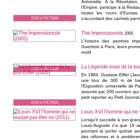
Antoinette. À la Révolution,
l'Empire, participe à la Restau
toutes les cours d'Europe, 
DOCU-FICTION
s'accordant des cachets parm
The Impressionists
2005
L'histoire des peintres im
Guerbois à Paris, leurs prome
motif.
La Légende vraie de la tour
DOCU-FICTION
En 1884, Gustave Eiffel (Jac
une tour de 300 m de haut
l'Exposition universelle de P
assurée par 200 ouvriers qui 
petit reporter au Petit Journal
DOCU-FICTION
Louis XVI l'homme qui ne v
Lorsqu'il succède à son gran
Louis-Auguste n'a que 19 an
pourtant la porter quinze an
des réformes et à améliorer