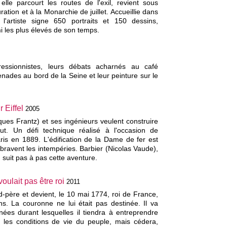
 elle parcourt les routes de l'exil, revient sous
ration et à la Monarchie de juillet. Accueillie dans
l'artiste signe 650 portraits et 150 dessins,
i les plus élevés de son temps.
pressionnistes, leurs débats acharnés au café
nades au bord de la Seine et leur peinture sur le
 Eiffel
2005
ques Frantz) et ses ingénieurs veulent construire
. Un défi technique réalisé à l'occasion de
aris en 1889. L'édification de la Dame de fer est
bravent les intempéries. Barbier (Nicolas Vaude),
, suit pas à pas cette aventure.
oulait pas être roi
2011
d-père et devient, le 10 mai 1774, roi de France,
s. La couronne ne lui était pas destinée. Il va
nées durant lesquelles il tiendra à entreprendre
 les conditions de vie du peuple, mais cédera,