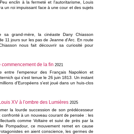
Peu enclin à la fermeté et l'autoritarisme, Louis
ra un roi impuissant face à une cour et des sujets
e sa grand-mère, la cinéaste Dany Chiasson
 11 jours sur les pas de Jeanne d'Arc. En route
hiasson nous fait découvrir sa curiosité pour
le commencement de la fin
2021
tre entre l'empereur des Français Napoléon et
ernich qui s'est tenue le 26 juin 1813. Un instant
 millions d'Européens s'est joué dans un huis-clos
 Louis XV à l'ombre des Lumières
2025
umer la lourde succession de son prédécesseur
t confronté à un nouveau courant de pensée : les
llectuels comme Voltaire et suivi de près par la
 de Pompadour, ce mouvement remet en cause
 protagonistes en aient conscience, les germes de