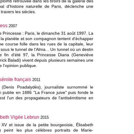
lomb retrouvée dans les tiroirs de la galerie des
 d'histoire naturelle de Paris, déclenche une
travers les siècles.
cess
2007
ne Princesse : Paris, le dimanche 31 août 1997. La
 la planète et son compagnon tentent d'échapper
ne course folle dans les rues de la capitale, leur
 sous le tunnel de l'Alma... Un tunnel où un destin
te fin d'été 97, la Princesse Diana (Geneviève
trick Baladi) vivent depuis plusieurs semaines une
 l'opinion publique.
sémite français
2011
 (Denis Poadalydès), journaliste surnommé le
ui publie en 1886 "La France juive" puis fonde le
l est l'un des propagateurs de l'antisémitisme en
abeth Vigée Lebrun
2015
XV et issue de la petite bourgeoisie, Élisabeth
 peint les plus célèbres portraits de Marie-