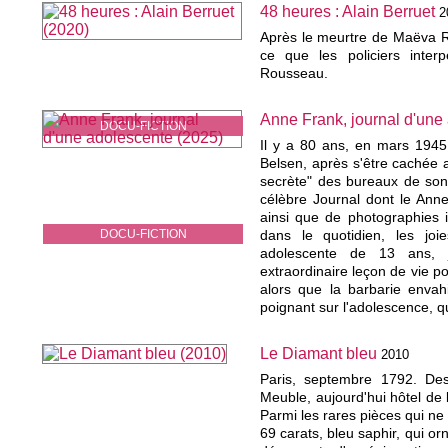
48 heures : Alain Berruet
2
Après le meurtre de Maëva Ro
ce que les policiers interp
Rousseau.
Anne Frank, journal d'une
DOCU-FICTION
Il y a 80 ans, en mars 194
Belsen, après s'être cachée 
secrète" des bureaux de son
célèbre Journal dont le Ann
ainsi que de photographies i
DOCU-FICTION
dans le quotidien, les joi
adolescente de 13 ans, j
extraordinaire leçon de vie 
alors que la barbarie envah
poignant sur l'adolescence, q
Le Diamant bleu
2010
Paris, septembre 1792. Des 
Meuble, aujourd'hui hôtel de 
Parmi les rares pièces qui n
69 carats, bleu saphir, qui orn