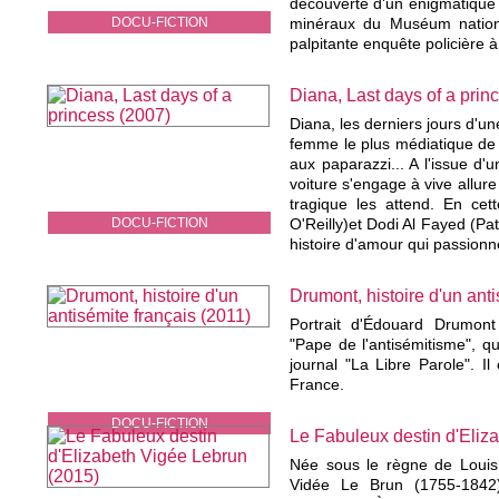
découverte d'un énigmatique p
DOCU-FICTION
minéraux du Muséum national
palpitante enquête policière à 
Diana, Last days of a prin
Diana, les derniers jours d'u
femme le plus médiatique de
aux paparazzi... A l'issue d'u
voiture s'engage à vive allure
tragique les attend. En cet
DOCU-FICTION
O'Reilly)et Dodi Al Fayed (Pa
histoire d'amour qui passionne
Drumont, histoire d'un anti
Portrait d'Édouard Drumont
"Pape de l'antisémitisme", q
journal "La Libre Parole". I
France.
DOCU-FICTION
Le Fabuleux destin d'Eliz
Née sous le règne de Louis 
Vidée Le Brun (1755-1842)