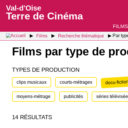
Val-d'Oise
Terre de Cinéma
FILMS
Films
Recherche thématique
Par typ
Films par type de pro
TYPES DE PRODUCTION
docu-fictio
clips musicaux
courts-métrages
moyens-métrage
publicités
séries télévisé
14 RÉSULTATS