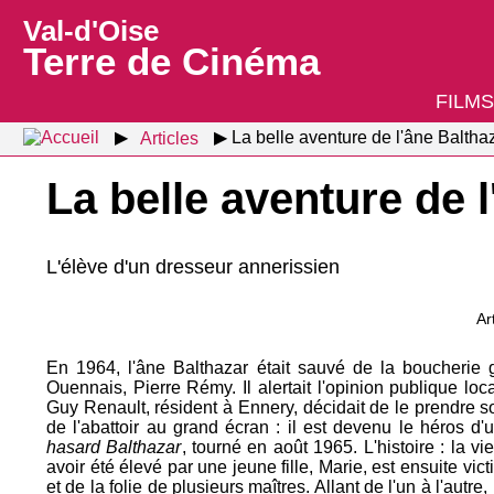
Val-d'Oise
Terre de Cinéma
FILMS
Articles
La belle aventure de l'âne Baltha
La belle aventure de 
L'élève d'un dresseur annerissien
Ar
En 1964, l'âne Balthazar était sauvé de la boucherie 
Ouennais, Pierre Rémy. Il alertait l'opinion publique lo
Guy Renault, résident à Ennery, décidait de le prendre 
de l'abattoir au grand écran : il est devenu le héros d
hasard Balthazar
, tourné en août 1965. L'histoire : la vi
avoir été élevé par une jeune fille, Marie, est ensuite vi
et de la folie de plusieurs maîtres. Allant de l'un à l'autre