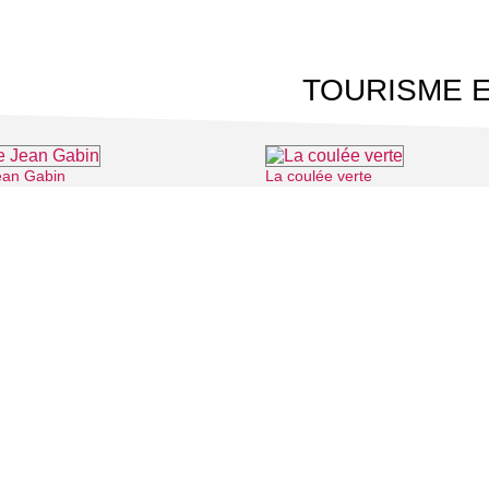
TOURISME E
ean Gabin
La coulée verte
⌖ Mériel
⌖ Saint-Ouen
 CINÉMA
TOURISME
Auvers sur Oise
LITÉS
Rives de Seine - Vallée de Montmorency