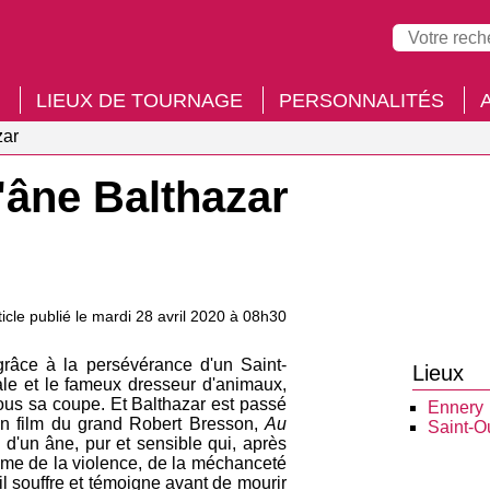
LIEUX DE TOURNAGE
PERSONNALITÉS
zar
l'âne Balthazar
ticle publié le mardi 28 avril 2020 à 08h30
grâce à la persévérance d'un Saint-
Lieux
cale et le fameux dresseur d'animaux,
sous sa coupe. Et Balthazar est passé
Ennery
'un film du grand Robert Bresson,
Au
Saint-O
e d'un âne, pur et sensible qui, après
ctime de la violence, de la méchanceté
, il souffre et témoigne avant de mourir