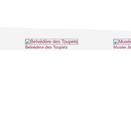
Belvédère des Toupets
Musée J
⌖ Vauréal
FILMS
SALLES DE
Recherche thématique
PERSONNA
Recherche avancée