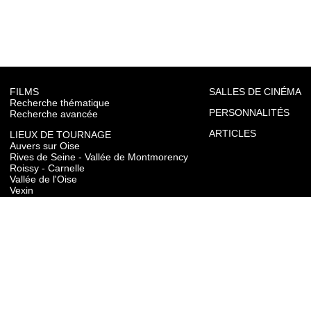
FILMS
SALLES DE CINÉMA
Recherche thématique
PERSONNALITÉS
Recherche avancée
ARTICLES
LIEUX DE TOURNAGE
Auvers sur Oise
Rives de Seine - Vallée de Montmorency
Roissy - Carnelle
Vallée de l'Oise
Vexin
Toutes les communes du département
TOURISME
Auvers sur Oise
Rives de Seine - Vallée de Montmorency
Roissy - Carnelle
Vallée de l'Oise
Vexin
CONTACT