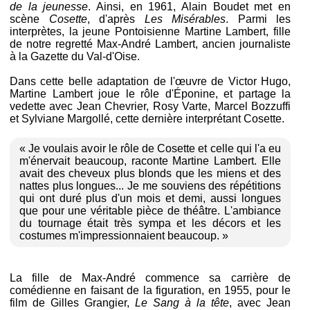
de la jeunesse
. Ainsi, en 1961, Alain Boudet met en
scène
Cosette
, d'après
Les Misérables
. Parmi les
interprètes, la jeune Pontoisienne Martine Lambert, fille
de notre regretté Max-André Lambert, ancien journaliste
à la Gazette du Val-d'Oise.
Dans cette belle adaptation de l'œuvre de Victor Hugo,
Martine Lambert joue le rôle d'Éponine, et partage la
vedette avec Jean Chevrier, Rosy Varte, Marcel Bozzuffi
et Sylviane Margollé, cette dernière interprétant Cosette.
« Je voulais avoir le rôle de Cosette et celle qui l'a eu
m'énervait beaucoup, raconte Martine Lambert. Elle
avait des cheveux plus blonds que les miens et des
nattes plus longues... Je me souviens des répétitions
qui ont duré plus d'un mois et demi, aussi longues
que pour une véritable pièce de théâtre. L'ambiance
du tournage était très sympa et les décors et les
costumes m'impressionnaient beaucoup. »
La fille de Max-André commence sa carrière de
comédienne en faisant de la figuration, en 1955, pour le
film de Gilles Grangier,
Le Sang à la tête
, avec Jean