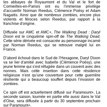
les abbayes de Royaumont et du Val et le fort de
Cormeilles-en-Parisis ont eu l'immense privilège
d'accueillir Norman Reedus, Clémence Poésy et Adam
Nagaitis. Ainsi que de nombreux zombies, encore plus
violents et féroces selon Reedus, par rapport à la
franchise d'origine.
Diffusée sur AMC et AMC+,
The Walking Dead : Daryl
Dixon
est le cinquième spin-off de
The Walking Dead
.
Cette série dérivée est consacrée au personnage incarné
par Norman Reedus, qui se retrouve malgré lui en
France.
D'abord échoué dans le Sud de l'Hexagone, Daryl Dixon
va se lier d'amitié avec Isabelle (Clémence Poésy), une
jeune femme qui s'est réfugiée dans un couvent avec des
nonnes. Mais cette insertion dans cette résidence
religieuse n'est qu'une couverture pour cette guerrière
résiliente qui a beaucoup souffert depuis l'invasion de
zombies.
Ce spin off est actuellement diffusé sur Paramount+. La
seconde saison, tournée en partie elle aussi dans le Val
d'Oise, sera diffusée à partir du 30 septembre prochain
sur Paramount+.