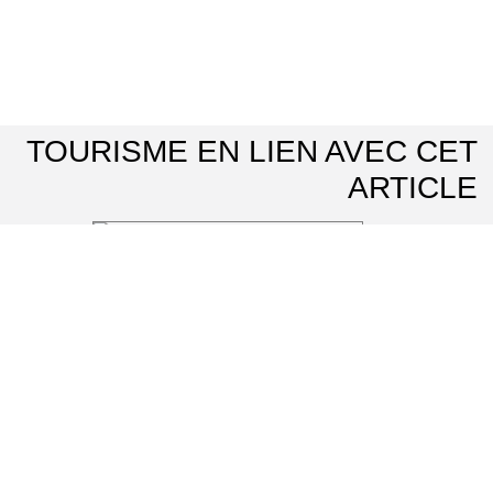
TOURISME EN LIEN AVEC CET
ARTICLE
Office de Tourisme Vexin Centre
⌖ Marines
Le jardin japonais du Groupement Hospitalier Intercommunal du Vexin
⌖ Aincourt