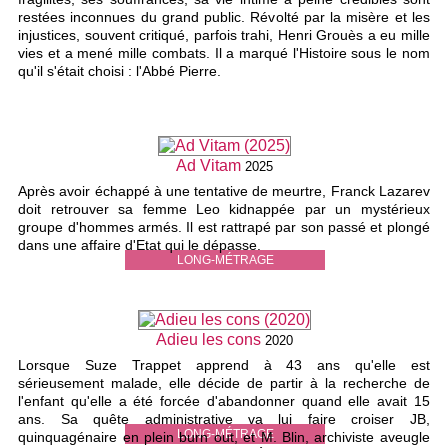
restées inconnues du grand public. Révolté par la misère et les
injustices, souvent critiqué, parfois trahi, Henri Grouès a eu mille
vies et a mené mille combats. Il a marqué l'Histoire sous le nom
qu'il s'était choisi : l'Abbé Pierre.
Ad Vitam
2025
Après avoir échappé à une tentative de meurtre, Franck Lazarev
doit retrouver sa femme Leo kidnappée par un mystérieux
groupe d'hommes armés. Il est rattrapé par son passé et plongé
dans une affaire d'Etat qui le dépasse.
LONG-MÉTRAGE
Adieu les cons
2020
Lorsque Suze Trappet apprend à 43 ans qu'elle est
sérieusement malade, elle décide de partir à la recherche de
l'enfant qu'elle a été forcée d'abandonner quand elle avait 15
ans. Sa quête administrative va lui faire croiser JB,
LONG-MÉTRAGE
quinquagénaire en plein burn out, et M. Blin, archiviste aveugle