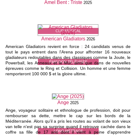
Amel Bent : Triste
2025
CLIP MUSICAL
American Gladiators
2026
American Gladiators revient en force : 24 candidats venus de
tout le pays entrent dans l'Arena pour affronter 16 nouveaux
gladiateurs redoutables dans des classiques comme la Joute, le
ÉMISSION TÉLÉVISÉE
Powerball, les Anneaux et le Mur, ainsi que dans de nouvelles
épreuves comme le Ring et Collision. Un homme et une femme
remporteront 100 000 $ et la gloire ultime.
Ange
2025
Ange, voyageur solitaire et ethnologue de profession, doit pour
rembourser sa dette, mettre le cap sur les bords de la
Méditerranée. Alors qu'il a pris les routes au volant de son vieux
van telle n'est pas sa surprise quand il retrouve cachée dans le
LONG-MÉTRAGE
coffre sa fille de 17 ans dont il vient à peine d'apprendre