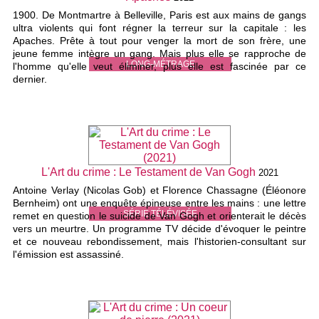
1900. De Montmartre à Belleville, Paris est aux mains de gangs
ultra violents qui font régner la terreur sur la capitale : les
Apaches. Prête à tout pour venger la mort de son frère, une
jeune femme intègre un gang. Mais plus elle se rapproche de
LONG-MÉTRAGE
l'homme qu'elle veut éliminer, plus elle est fascinée par ce
dernier.
L'Art du crime : Le Testament de Van Gogh
2021
Antoine Verlay (Nicolas Gob) et Florence Chassagne (Éléonore
Bernheim) ont une enquête épineuse entre les mains : une lettre
SÉRIE TÉLÉVISÉE
remet en question le suicide de Van Gogh et orienterait le décès
vers un meurtre. Un programme TV décide d'évoquer le peintre
et ce nouveau rebondissement, mais l'historien-consultant sur
l'émission est assassiné.