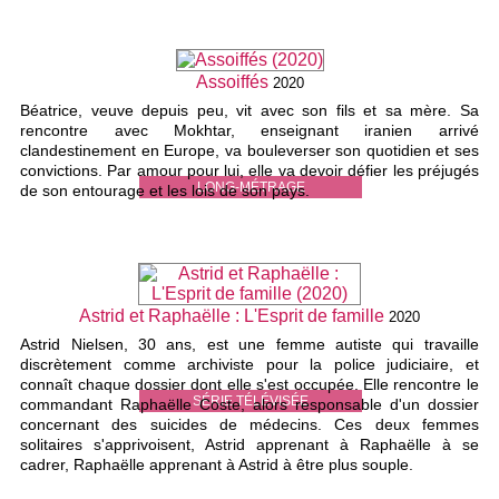
Assoiffés
2020
Béatrice, veuve depuis peu, vit avec son fils et sa mère. Sa
rencontre avec Mokhtar, enseignant iranien arrivé
clandestinement en Europe, va bouleverser son quotidien et ses
convictions. Par amour pour lui, elle va devoir défier les préjugés
LONG-MÉTRAGE
de son entourage et les lois de son pays.
Astrid et Raphaëlle : L'Esprit de famille
2020
Astrid Nielsen, 30 ans, est une femme autiste qui travaille
discrètement comme archiviste pour la police judiciaire, et
connaît chaque dossier dont elle s'est occupée. Elle rencontre le
SÉRIE TÉLÉVISÉE
commandant Raphaëlle Coste, alors responsable d'un dossier
concernant des suicides de médecins. Ces deux femmes
solitaires s'apprivoisent, Astrid apprenant à Raphaëlle à se
cadrer, Raphaëlle apprenant à Astrid à être plus souple.