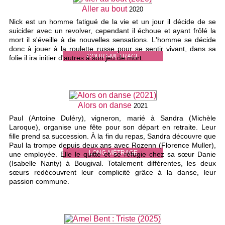
Aller au bout
2020
Nick est un homme fatigué de la vie et un jour il décide de se
suicider avec un revolver, cependant il échoue et ayant frôlé la
mort il s'éveille à de nouvelles sensations. L'homme se décide
donc à jouer à la roulette russe pour se sentir vivant, dans sa
COURT-MÉTRAGE
folie il ira initier d'autres à son jeu de mort.
Alors on danse
2021
Paul (Antoine Duléry), vigneron, marié à Sandra (Michèle
Laroque), organise une fête pour son départ en retraite. Leur
fille prend sa succession. À la fin du repas, Sandra découvre que
Paul la trompe depuis deux ans avec Rozenn (Florence Muller),
LONG-MÉTRAGE
une employée. Elle le quitte et se réfugie chez sa sœur Danie
(Isabelle Nanty) à Bougival. Totalement différentes, les deux
sœurs redécouvrent leur complicité grâce à la danse, leur
passion commune.