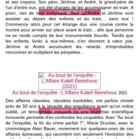
et ses copains. Son père, Jérôme, et André, le grand-père de
l'un d'entre eux, ont été chargés de les accompagner en train. A
LONG-MÉTRAGE
priori, rien de trop compliqué. Sauf qu'André et Jérôme vont
assister au départ des enfants et du train… sans eux !
Commence alors pour cet étrange duo une course contre la
montre pour arriver sur place avant le train... afin que personne
ne se rende compte de leur monumentale bourde. Tandis que
les enfants, livrés à eux-mêmes, s'en donnent à cœur joie,
Jérôme et André accumulent les retards, d'improbables
rencontres et multiplient les péripéties...
Au bout de l'enquête : L'Affaire Katell Berrehouc
2021
Des affaires classées, réputées insolubles, ont parfois résisté
près de 50 ans à la ténacité des enquêteurs avant qu'un indice
ÉMISSION TÉLÉVISÉE
oublié, un témoignage inespéré ou une expertise scientifique
innovante permette d'en confondre les coupables. Avec "Au bout
de l'enquête, la fin du crime parfait ?", Marie Drucker, avec le
criminologue Alain Bauer, reviennent sur quelques-unes de ces
affaires épineuses, qui racontent non seulement l'évolution des