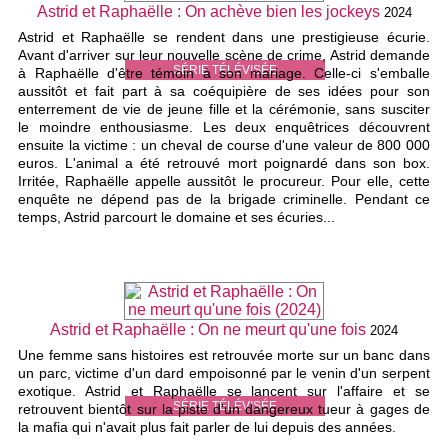
Astrid et Raphaëlle : On achève bien les jockeys
2024
Astrid et Raphaëlle se rendent dans une prestigieuse écurie.
Avant d'arriver sur leur nouvelle scène de crime, Astrid demande
SÉRIE TÉLÉVISÉE
à Raphaëlle d'être témoin à son mariage. Celle-ci s'emballe
aussitôt et fait part à sa coéquipière de ses idées pour son
enterrement de vie de jeune fille et la cérémonie, sans susciter
le moindre enthousiasme. Les deux enquêtrices découvrent
ensuite la victime : un cheval de course d'une valeur de 800 000
euros. L'animal a été retrouvé mort poignardé dans son box.
Irritée, Raphaëlle appelle aussitôt le procureur. Pour elle, cette
enquête ne dépend pas de la brigade criminelle. Pendant ce
temps, Astrid parcourt le domaine et ses écuries...
Astrid et Raphaëlle : On ne meurt qu'une fois
2024
Une femme sans histoires est retrouvée morte sur un banc dans
un parc, victime d'un dard empoisonné par le venin d'un serpent
exotique. Astrid et Raphaëlle se lancent sur l'affaire et se
SÉRIE TÉLÉVISÉE
retrouvent bientôt sur la piste d'un dangereux tueur à gages de
la mafia qui n'avait plus fait parler de lui depuis des années.