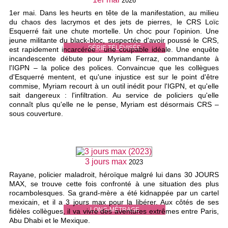
2026
1er mai. Dans les heurts en tête de la manifestation, au milieu
du chaos des lacrymos et des jets de pierres, le CRS Loïc
Esquerré fait une chute mortelle. Un choc pour l'opinion. Une
jeune militante du black-bloc, suspectée d'avoir poussé le CRS,
SÉRIE TÉLÉVISÉE
est rapidement incarcérée : une coupable idéale. Une enquête
incandescente débute pour Myriam Ferraz, commandante à
l'IGPN – la police des polices. Convaincue que les collègues
d'Esquerré mentent, et qu'une injustice est sur le point d'être
commise, Myriam recourt à un outil inédit pour l'IGPN, et qu'elle
sait dangereux : l'infiltration. Au service de policiers qu'elle
connaît plus qu'elle ne le pense, Myriam est désormais CRS –
sous couverture.
3 jours max
2023
Rayane, policier maladroit, héroïque malgré lui dans 30 JOURS
MAX, se trouve cette fois confronté à une situation des plus
rocambolesques. Sa grand-mère a été kidnappée par un cartel
mexicain, et il a 3 jours max pour la libérer. Aux côtés de ses
LONG-MÉTRAGE
fidèles collègues, il va vivre des aventures extrêmes entre Paris,
Abu Dhabi et le Mexique.