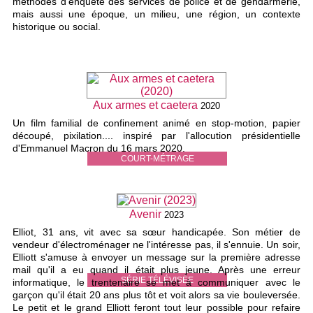
méthodes d'enquête des services de police et de gendarmerie,
mais aussi une époque, un milieu, une région, un contexte
historique ou social.
Aux armes et caetera
2020
Un film familial de confinement animé en stop-motion, papier
découpé, pixilation.... inspiré par l'allocution présidentielle
d'Emmanuel Macron du 16 mars 2020.
COURT-MÉTRAGE
Avenir
2023
Elliot, 31 ans, vit avec sa sœur handicapée. Son métier de
vendeur d'électroménager ne l'intéresse pas, il s'ennuie. Un soir,
Elliott s'amuse à envoyer un message sur la première adresse
mail qu'il a eu quand il était plus jeune. Après une erreur
SÉRIE TÉLÉVISÉE
informatique, le trentenaire se met à communiquer avec le
garçon qu'il était 20 ans plus tôt et voit alors sa vie bouleversée.
Le petit et le grand Elliott feront tout leur possible pour refaire