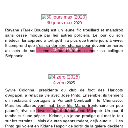
30 jours max
2020
Rayane (Tarek Boudali) est un jeune flic trouillard et maladroit
sans cesse moqué par les autres policiers. Le jour où son
médecin lui apprend à tort qu'il n'a plus que trente jours à vivre,
Il comprend que c'est sa dernière chance pour devenir un héros
LONG-MÉTRAGE
au sein de son commissariat et impressionner sa collègue
Stéphanie.
4 zéro
2025
Sylvie Colonna, présidente du club de foot des Haricots
d'Arpajon, a refait sa vie avec José Pinto. Ensemble, ils tiennent
un restaurant portugais à Pontault-Combault : le Churrasco.
Mais les affaires vont mal. Leur fils, Manu, trentenaire un peu
LONG-MÉTRAGE
paumé, rêve de devenir agent du nouveau Mbappé. Un jour, il
tombe sur une pépite : Kidane, un jeune prodige qui met le feu
sur les terrains… Mais d'autres agents rodent, déjà autour… Les
Pinto qui voient en Kidane l'espoir de sortir de la galère décident