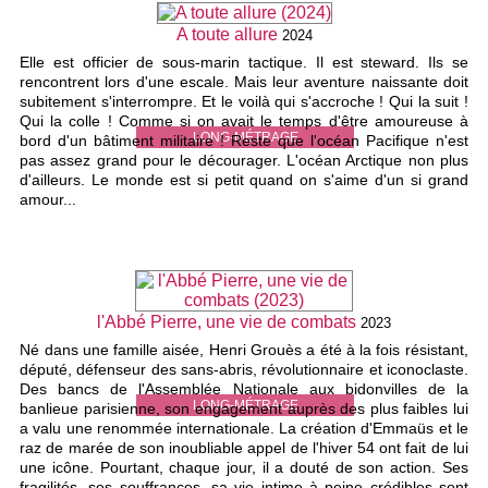
A toute allure
2024
Elle est officier de sous-marin tactique. Il est steward. Ils se
rencontrent lors d'une escale. Mais leur aventure naissante doit
subitement s'interrompre. Et le voilà qui s'accroche ! Qui la suit !
Qui la colle ! Comme si on avait le temps d'être amoureuse à
LONG-MÉTRAGE
bord d'un bâtiment militaire ! Reste que l'océan Pacifique n'est
pas assez grand pour le décourager. L'océan Arctique non plus
d'ailleurs. Le monde est si petit quand on s'aime d'un si grand
amour...
l'Abbé Pierre, une vie de combats
2023
Né dans une famille aisée, Henri Grouès a été à la fois résistant,
député, défenseur des sans-abris, révolutionnaire et iconoclaste.
Des bancs de l'Assemblée Nationale aux bidonvilles de la
LONG-MÉTRAGE
banlieue parisienne, son engagement auprès des plus faibles lui
a valu une renommée internationale. La création d'Emmaüs et le
raz de marée de son inoubliable appel de l'hiver 54 ont fait de lui
une icône. Pourtant, chaque jour, il a douté de son action. Ses
fragilités, ses souffrances, sa vie intime à peine crédibles sont