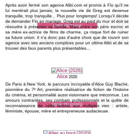
Après avoir fermé son agence Alibi.com et promis à Flo qu'il ne
lui mentirait plus jamais, la nouvelle vie de Greg est devenue
tranquille, trop tranquille... Plus pour longtemps! Lorsqu'il décide
de demander Flo en mariage, Greg est au pied du mur et doit se
LONG-MÉTRAGE
résoudre à présenter sa famille. Mais entre son père escroc et
sa mère ex-actrice de films de charme, ça risque fort de ruiner
sa future union. Il n'a donc pas d'autre choix que de rouvrir son
agence avec ses anciens complices pour un ultime Alibi et de se
trouver des faux parents plus présentables...
Alice
2026
De Paris à New York, le parcours incroyable d'Alice Guy Blaché,
pionnière du 7ᵉ Art, première réalisatrice de fiction de l'histoire
du cinéma, et personnalité aussi visionnaire que méconnue. Les
amours contrariées, ses combats professionnels et la quête de
SÉRIE TÉLÉVISÉE
reconnaissance de cette femme aux multiples vies : artiste,
féministe, épouse, mère et entrepreneuse audacieuse.