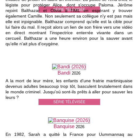
légiste pour protéger Alice, dont s'occupe Paloma. Jérôme
SÉRIE TÉLÉVISÉE
rejoint Balthazar et Olivia à l'IML en espérant y trouver
également Camille. Non seulement sa collègue n'y est pas mais
elle est injoignable. Balthazar comprend qu'elle est la cible pour
lui faire du mal. Il reçoit alors un lien de son frère vers une vidéo
en direct montrant l'inspectrice enterrée vivante dans un
cercueil. Balthazar a une heure environ pour la sauver avant
qu'elle n'ait plus d'oxygène.
Bandi
2026
A la mort de leur mère, les enfants d'une fratrie martiniquaise
devenus adultes beaucoup trop tôt, basculent brutalement dans
le monde criminel. Jusqu'où sont-ils prêts à aller pour sauver les
leurs ?
SÉRIE TÉLÉVISÉE
Banquise
2026
En 1982, Sarah a quitté la France pour Uummannaq au