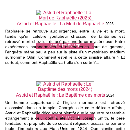
Astrid et Raphaëlle : La Mort de Raphaëlle
2025
Raphaëlle se retrouve aux urgences, entre la vie et la mort,
tandis qu'un célèbre youtubeur chasseur de fantômes est
retrouvé mort chez lui, écrasé par une force mystérieuse. Entre
SÉRIE TÉLÉVISÉE
expériences paranormales et escroqueries haut de gamme,
l'enquête mène peu à peu sur la piste d'un mystérieux médium
surnommé Odin. Comment est-il lié à cette sinistre affaire ? Et
surtout, comment Raphaëlle va-t-elle s'en sortir ?...
Astrid et Raphaëlle : Le Baptême des morts
2024
Un homme appartenant à l'Eglise mormone est retrouvé
assassiné dans un temple. Chargées de cette délicate affaire,
Astrid et Raphaëlle découvrent bientôt que le meurtre ressemble
SÉRIE TÉLÉVISÉE
étrangement à celui dont a été victime Joseph Smith, le père
fondateur et prophète de ce courant religieux, assassiné par une
foule d'émeutiers aux Etats-Unis en 1844. Que signifie cette