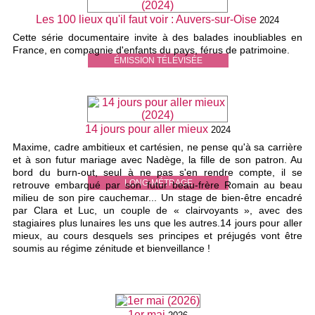
Les 100 lieux qu'il faut voir : Auvers-sur-Oise
2024
Cette série documentaire invite à des balades inoubliables en
France, en compagnie d'enfants du pays, férus de patrimoine.
ÉMISSION TÉLÉVISÉE
14 jours pour aller mieux
2024
Maxime, cadre ambitieux et cartésien, ne pense qu'à sa carrière
et à son futur mariage avec Nadège, la fille de son patron. Au
bord du burn-out, seul à ne pas s'en rendre compte, il se
LONG-MÉTRAGE
retrouve embarqué par son futur beau-frère Romain au beau
milieu de son pire cauchemar... Un stage de bien-être encadré
par Clara et Luc, un couple de « clairvoyants », avec des
stagiaires plus lunaires les uns que les autres.14 jours pour aller
mieux, au cours desquels ses principes et préjugés vont être
soumis au régime zénitude et bienveillance !
1er mai