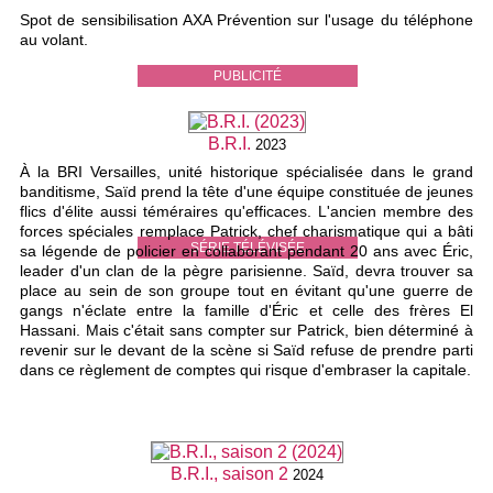
Spot de sensibilisation AXA Prévention sur l'usage du téléphone
au volant.
PUBLICITÉ
B.R.I.
2023
À la BRI Versailles, unité historique spécialisée dans le grand
banditisme, Saïd prend la tête d'une équipe constituée de jeunes
flics d'élite aussi téméraires qu'efficaces. L'ancien membre des
forces spéciales remplace Patrick, chef charismatique qui a bâti
SÉRIE TÉLÉVISÉE
sa légende de policier en collaborant pendant 20 ans avec Éric,
leader d'un clan de la pègre parisienne. Saïd, devra trouver sa
place au sein de son groupe tout en évitant qu'une guerre de
gangs n'éclate entre la famille d'Éric et celle des frères El
Hassani. Mais c'était sans compter sur Patrick, bien déterminé à
revenir sur le devant de la scène si Saïd refuse de prendre parti
dans ce règlement de comptes qui risque d'embraser la capitale.
B.R.I., saison 2
2024