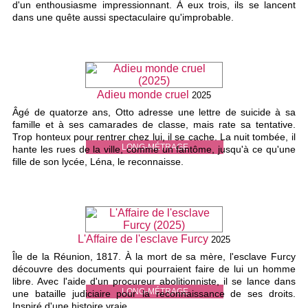
d'un enthousiasme impressionnant. À eux trois, ils se lancent
dans une quête aussi spectaculaire qu'improbable.
Adieu monde cruel
2025
Âgé de quatorze ans, Otto adresse une lettre de suicide à sa
famille et à ses camarades de classe, mais rate sa tentative.
Trop honteux pour rentrer chez lui, il se cache. La nuit tombée, il
LONG-MÉTRAGE
hante les rues de la ville, comme un fantôme, jusqu'à ce qu'une
fille de son lycée, Léna, le reconnaisse.
L'Affaire de l'esclave Furcy
2025
Île de la Réunion, 1817. À la mort de sa mère, l'esclave Furcy
découvre des documents qui pourraient faire de lui un homme
libre. Avec l'aide d'un procureur abolitionniste, il se lance dans
LONG-MÉTRAGE
une bataille judiciaire pour la reconnaissance de ses droits.
Inspiré d'une histoire vraie.