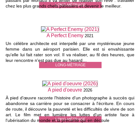
passant par Monaco il va tenter de réaliser son rêve : travailler
LONG-MÉTRAGE
chez les plus grands chefs pâtissiers et devenir le meilleur.
A Perfect Enemy
2021
Un célèbre architecte est interpellé par une mystérieuse jeune
femme dans un aéroport parisien. Elle est si envahissante
qu'elle lui fait rater son vol. Il va réaliser, au fil des heures, que
leur rencontre n'est pas due au hasard…
LONG-MÉTRAGE
A pied d'oeuvre
2026
À pied d'œuvre raconte l'histoire d'un photographe à succès qui
abandonne sa carrière pour se consacrer à l'écriture. En cours
de route, il découvre la pauvreté et les difficultés de vivre de son
art. Le film met en lumière les luttes d'un artiste face à
LONG-MÉTRAGE
l'ubérisation du monde et la précarité qui en découle