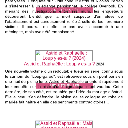
paralysées. L'enquête sur Odin conduit Astrid et Nicolas Perran
à s'intéresser à un étrange pensionnat, le collège Overlook. En
SÉRIE TÉLÉVISÉE
menant des investigations entre ses murs, les enquêteurs
découvrent bientôt que la mort suspecte d'un élève de
l'établissement est curieusement reliée à celle de leur première
victime. Il pourrait en effet ne pas avoir succombé à une
méningite, mais avoir été empoisonné...
Astrid et Raphaëlle : Loup y es-tu ?
2024
Une nouvelle victime d'un redoutable tueur en série, connu sous
le surnom du "Loup-garou", est retrouvée sous un pont parisien
une nuit de pleine lune. Astrid et Raphaëlle orientent rapidement
SÉRIE TÉLÉVISÉE
leur enquête sur la piste d'un énigmatique rituel vaudou. Cette
dernière, de son côté, est troublée par l'idée du mariage d'Astrid.
Elle a beau s'en défendre, la vision de sa collègue en robe de
mariée fait naître en elle des sentiments contradictoires...