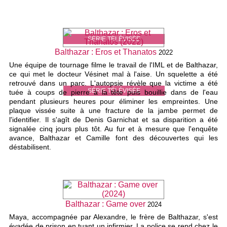
SÉRIE TÉLÉVISÉE
Balthazar : Eros et Thanatos
2022
Une équipe de tournage filme le travail de l'IML et de Balthazar,
ce qui met le docteur Vésinet mal à l'aise. Un squelette a été
retrouvé dans un parc. L'autopsie révèle que la victime a été
SÉRIE TÉLÉVISÉE
tuée à coups de pierre à la tête puis bouillie dans de l'eau
pendant plusieurs heures pour éliminer les empreintes. Une
plaque vissée suite à une fracture de la jambe permet de
l'identifier. Il s'agît de Denis Garnichat et sa disparition a été
signalée cinq jours plus tôt. Au fur et à mesure que l'enquête
avance, Balthazar et Camille font des découvertes qui les
déstabilisent.
Balthazar : Game over
2024
Maya, accompagnée par Alexandre, le frère de Balthazar, s'est
évadée de prison en tuant un infirmier. La police se rend chez le