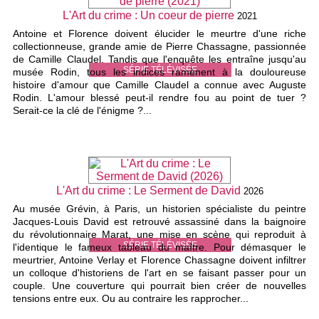
L'Art du crime : Un coeur de pierre
2021
Antoine et Florence doivent élucider le meurtre d'une riche
collectionneuse, grande amie de Pierre Chassagne, passionnée
de Camille Claudel. Tandis que l'enquête les entraîne jusqu'au
SÉRIE TÉLÉVISÉE
musée Rodin, tous les indices ramènent à la douloureuse
histoire d'amour que Camille Claudel a connue avec Auguste
Rodin. L'amour blessé peut-il rendre fou au point de tuer ?
Serait-ce la clé de l'énigme ?...
L'Art du crime : Le Serment de David
2026
Au musée Grévin, à Paris, un historien spécialiste du peintre
Jacques-Louis David est retrouvé assassiné dans la baignoire
du révolutionnaire Marat, une mise en scène qui reproduit à
SÉRIE TÉLÉVISÉE
l'identique le fameux tableau du maître. Pour démasquer le
meurtrier, Antoine Verlay et Florence Chassagne doivent infiltrer
un colloque d'historiens de l'art en se faisant passer pour un
couple. Une couverture qui pourrait bien créer de nouvelles
tensions entre eux. Ou au contraire les rapprocher...