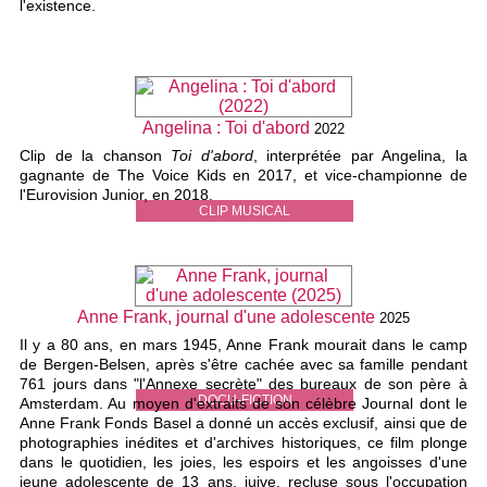
l'existence.
Angelina : Toi d'abord
2022
Clip de la chanson
Toi d'abord
, interprétée par Angelina, la
gagnante de The Voice Kids en 2017, et vice-championne de
l'Eurovision Junior, en 2018.
CLIP MUSICAL
Anne Frank, journal d'une adolescente
2025
Il y a 80 ans, en mars 1945, Anne Frank mourait dans le camp
de Bergen-Belsen, après s'être cachée avec sa famille pendant
761 jours dans "l'Annexe secrète" des bureaux de son père à
DOCU-FICTION
Amsterdam. Au moyen d'extraits de son célèbre Journal dont le
Anne Frank Fonds Basel a donné un accès exclusif, ainsi que de
photographies inédites et d'archives historiques, ce film plonge
dans le quotidien, les joies, les espoirs et les angoisses d'une
jeune adolescente de 13 ans, juive, recluse sous l'occupation