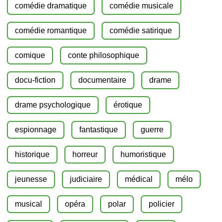
comédie dramatique
comédie musicale
comédie romantique
comédie satirique
comique
conte philosophique
docu-fiction
documentaire
drame
drame psychologique
érotique
espionnage
fantastique
guerre
historique
horreur
humoristique
jeunesse
judiciaire
médical
mélo
musical
opéra
polar
policier