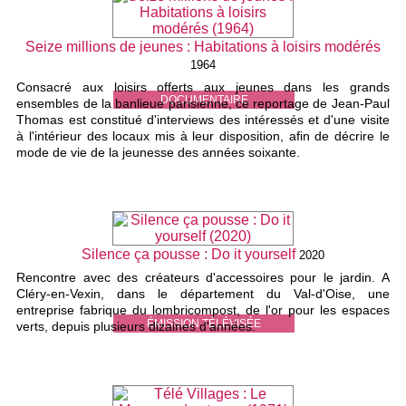
Seize millions de jeunes : Habitations à loisirs modérés
1964
Consacré aux loisirs offerts aux jeunes dans les grands
DOCUMENTAIRE
ensembles de la banlieue parisienne, ce reportage de Jean-Paul
Thomas est constitué d'interviews des intéressés et d'une visite
à l'intérieur des locaux mis à leur disposition, afin de décrire le
mode de vie de la jeunesse des années soixante.
Silence ça pousse : Do it yourself
2020
Rencontre avec des créateurs d'accessoires pour le jardin. A
Cléry-en-Vexin, dans le département du Val-d'Oise, une
entreprise fabrique du lombricompost, de l'or pour les espaces
ÉMISSION TÉLÉVISÉE
verts, depuis plusieurs dizaines d'années.