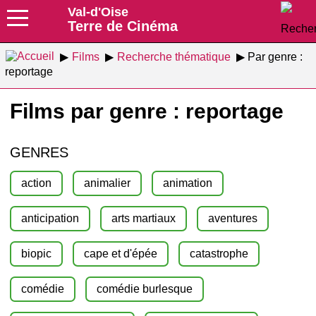
Val-d'Oise
Terre de Cinéma
Films
Recherche thématique
Par genre :
reportage
Films par genre : reportage
GENRES
action
animalier
animation
anticipation
arts martiaux
aventures
biopic
cape et d'épée
catastrophe
comédie
comédie burlesque