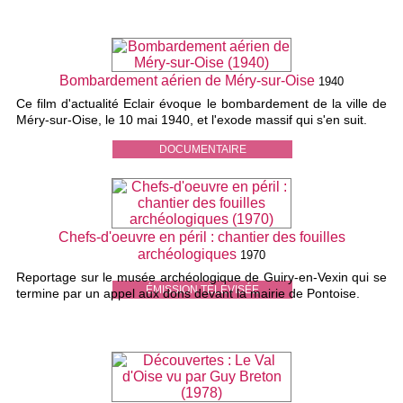
Bombardement aérien de Méry-sur-Oise
1940
Ce film d'actualité Eclair évoque le bombardement de la ville de
Méry-sur-Oise, le 10 mai 1940, et l'exode massif qui s'en suit.
DOCUMENTAIRE
Chefs-d'oeuvre en péril : chantier des fouilles
archéologiques
1970
Reportage sur le musée archéologique de Guiry-en-Vexin qui se
ÉMISSION TÉLÉVISÉE
termine par un appel aux dons devant la mairie de Pontoise.