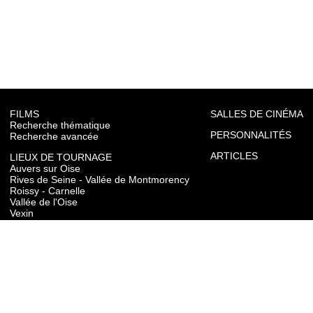
FILMS
SALLES DE CINÉMA
Recherche thématique
PERSONNALITÉS
Recherche avancée
ARTICLES
LIEUX DE TOURNAGE
Auvers sur Oise
Rives de Seine - Vallée de Montmorency
Roissy - Carnelle
Vallée de l'Oise
Vexin
Toutes les communes du département
TOURISME
Auvers sur Oise
Rives de Seine - Vallée de Montmorency
Roissy - Carnelle
Vallée de l'Oise
Vexin