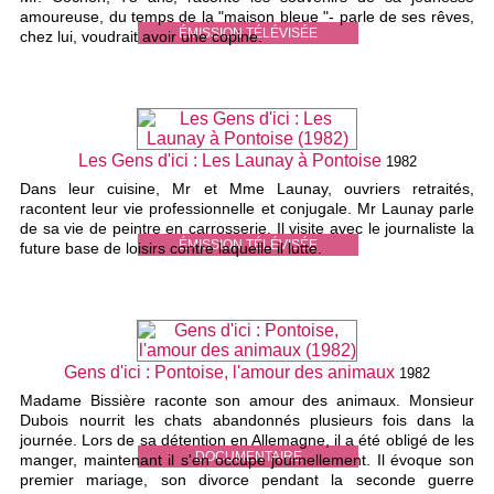
amoureuse, du temps de la "maison bleue "- parle de ses rêves,
ÉMISSION TÉLÉVISÉE
chez lui, voudrait avoir une copine.
Les Gens d'ici : Les Launay à Pontoise
1982
Dans leur cuisine, Mr et Mme Launay, ouvriers retraités,
racontent leur vie professionnelle et conjugale. Mr Launay parle
de sa vie de peintre en carrosserie. Il visite avec le journaliste la
ÉMISSION TÉLÉVISÉE
future base de loisirs contre laquelle il lutte.
Gens d'ici : Pontoise, l'amour des animaux
1982
Madame Bissière raconte son amour des animaux. Monsieur
Dubois nourrit les chats abandonnés plusieurs fois dans la
journée. Lors de sa détention en Allemagne, il a été obligé de les
DOCUMENTAIRE
manger, maintenant il s'en occupe journellement. Il évoque son
premier mariage, son divorce pendant la seconde guerre