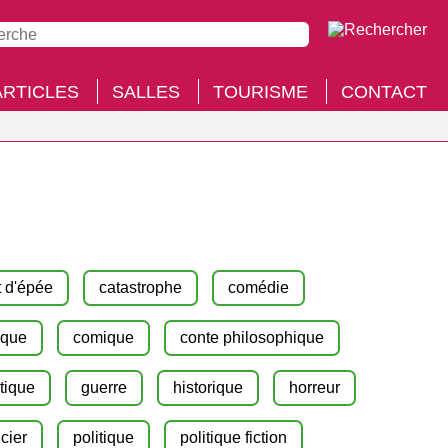
ARTICLES
SALLES
TOURISME
CONTACT
t d'épée
catastrophe
comédie
ique
comique
conte philosophique
tique
guerre
historique
horreur
icier
politique
politique fiction