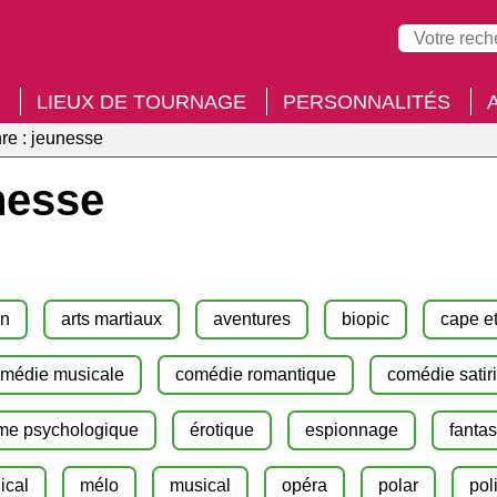
LIEUX DE TOURNAGE
PERSONNALITÉS
re : jeunesse
nesse
on
arts martiaux
aventures
biopic
cape e
médie musicale
comédie romantique
comédie satir
me psychologique
érotique
espionnage
fantas
ical
mélo
musical
opéra
polar
pol