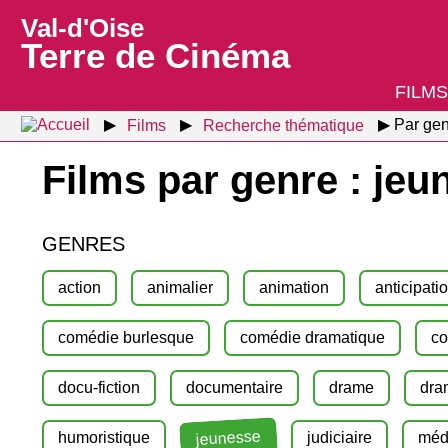
Val-d'Oise
Terre de Cinéma
FILMS
Films
Recherche thématique
Par gen
Films par genre : jeu
GENRES
action
animalier
animation
anticipati
comédie burlesque
comédie dramatique
co
docu-fiction
documentaire
drame
dra
jeunesse
humoristique
judiciaire
méd