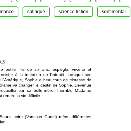
omance
satirique
science-fiction
sentimental
015
e petite fille de six ans, espiègle, vivante et
ésister à la tentation de l'interdit. Lorsque ses
e l'Amérique, Sophie a beaucoup de tristesse de
n drame va changer le destin de Sophie. Devenue
t recueillie par sa belle-mère, l'horrible Madame
 rendre la vie difficile...
Souris noire (Vanessa Guedj) mène différentes
er.