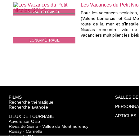
Les Vacances du Petit Nic
SÉRIE TÉLÉVISÉE
Pour les vacances scolaires, 
(Valérie Lemercier et Kad M
route de la mer et s'install
Nicolas rencontre vite d
vacanciers multiplient les bêti
LONG-MÉTRAGE
FILMS
SALLES DE
Recherche thématique
PERSONNA
Recherche avancée
ARTICLES
LIEUX DE TOURNAGE
Auvers sur Oise
Rives de Seine - Vallée de Montmorency
Roissy - Carnelle
Vallée de l'Oise