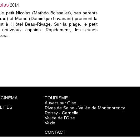
olas
2014
le petit Nicolas (Mathéo Boisselier), ses parents
erad) et Mémé (Dominique Lavanant) prennent la
ent à l'Hôtel Beau-Rivage. Sur la plage, le petit
e nouveaux copains. Rapidement, les jeunes
ses...
 CINÉMA
TOURISME
Auvers sur Oise
LITÉS
Rives de Seine - Vallée de Montmorency
Roissy - Carnelle
Vallée de l'Oise
Vexin
CONTACT