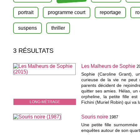
portrait
programme court
reportage
r
suspens
thriller
3 RÉSULTATS
Les Malheurs de Sophie
2
Sophie (Caroline Grant), un
curieuse de la vie ne peut r
parents décident de rejoindr
quitter ses amies. Hélas, u
orpheline, la petite fille es
LONG-MÉTRAGE
Fichini (Muriel Robin) qui va lui
Souris noire
1987
Une petite fille surnommée 
enquêtes autour de son quarti