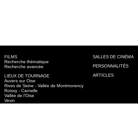
FILMS
SALLES DE CINÉMA
Recherche thématique
PERSONNALITÉS
Recherche avancée
ARTICLES
LIEUX DE TOURNAGE
Auvers sur Oise
Rives de Seine - Vallée de Montmorency
Roissy - Carnelle
Vallée de l'Oise
Vexin
Toutes les communes du département
TOURISME
Auvers sur Oise
Rives de Seine - Vallée de Montmorency
Roissy - Carnelle
Vallée de l'Oise