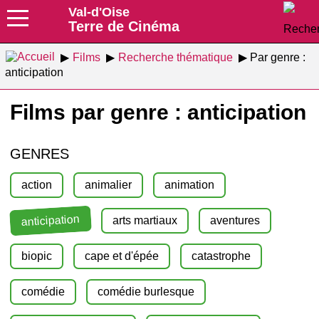
Val-d'Oise
Terre de Cinéma
Films
Recherche thématique
Par genre :
anticipation
Films par genre : anticipation
GENRES
action
animalier
animation
anticipation
arts martiaux
aventures
biopic
cape et d'épée
catastrophe
comédie
comédie burlesque