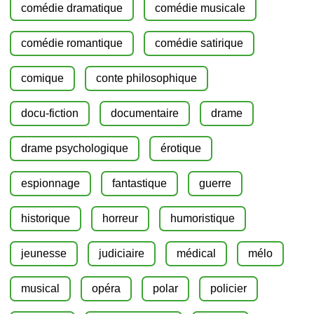
comédie dramatique
comédie musicale
comédie romantique
comédie satirique
comique
conte philosophique
docu-fiction
documentaire
drame
drame psychologique
érotique
espionnage
fantastique
guerre
historique
horreur
humoristique
jeunesse
judiciaire
médical
mélo
musical
opéra
polar
policier