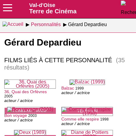
Val-d'Oise
Terre de Cinéma
Personnalités
Gérard Depardieu
Gérard Depardieu
FILMS LIÉS À CETTE PERSONNALITÉ
(35
résultats)
Balzac
1999
36, Quai des Orfèvres
acteur / actrice
2005
acteur / actrice
LONG-MÉTRAGE
TÉLÉFILM
Bon voyage
2003
Comme elle respire
1998
acteur / actrice
acteur / actrice