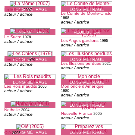
LONG-MÉTRAGE
LONG-MÉTRAGE
La Môme
2007
Le Comte de Monte-Cristo
acteur / actrice
1998
acteur / actrice
LONG-MÉTRAGE
FEUILLETON
Le Sucre
1978
Les Anges gardiens
1995
acteur / actrice
acteur / actrice
LONG-MÉTRAGE
LONG-MÉTRAGE
Les Chiens
1979
Les Illusions perdues
2021
acteur / actrice
acteur / actrice
LONG-MÉTRAGE
LONG-MÉTRAGE
Les Rois maudits
Mon oncle d’Amérique
2005
acteur / actrice
1980
acteur / actrice
FEUILLETON
LONG-MÉTRAGE
Nathalie
2004
Nouvelle France
2005
acteur / actrice
acteur / actrice
LONG-MÉTRAGE
LONG-MÉTRAGE
Olé
2005