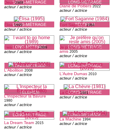
LONG-MÉTRAGE
LONG-MÉTRAGE
Deux
1989
Diane de Poitiers
2022
acteur / actrice
acteur / actrice
LONG-MÉTRAGE
TÉLÉFILM
Élisa
Fort Saganne
1995
1984
acteur / actrice
acteur / actrice
LONG-MÉTRAGE
LONG-MÉTRAGE
I want to go home
Je préfère qu'on reste
1989
amis
acteur / actrice
2005
acteur / actrice
LONG-MÉTRAGE
LONG-MÉTRAGE
L'Abolition
2008
L'Autre Dumas
2010
acteur / actrice
acteur / actrice
TÉLÉFILM
LONG-MÉTRAGE
La Chèvre
1981
L'Inspecteur la Bavure
acteur / actrice
1980
acteur / actrice
LONG-MÉTRAGE
LONG-MÉTRAGE
La Machine
1994
La Dream Team
2015
acteur / actrice
acteur / actrice