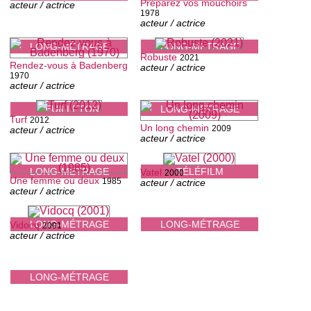
Préparez vos mouchoirs
acteur / actrice
1978
acteur / actrice
LONG-MÉTRAGE
LONG-MÉTRAGE
Robuste
2021
Rendez-vous à Badenberg
acteur / actrice
1970
acteur / actrice
FEUILLETON
LONG-MÉTRAGE
Turf
2012
Un long chemin
2009
acteur / actrice
acteur / actrice
LONG-MÉTRAGE
TÉLÉFILM
Vatel
2000
Une femme ou deux
1985
acteur / actrice
acteur / actrice
LONG-MÉTRAGE
LONG-MÉTRAGE
Vidocq
2001
acteur / actrice
LONG-MÉTRAGE