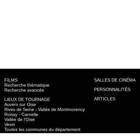
FILMS
SALLES DE CINÉMA
Recherche thématique
PERSONNALITÉS
Recherche avancée
ARTICLES
LIEUX DE TOURNAGE
Auvers sur Oise
Rives de Seine - Vallée de Montmorency
Roissy - Carnelle
Vallée de l'Oise
Vexin
Toutes les communes du département
TOURISME