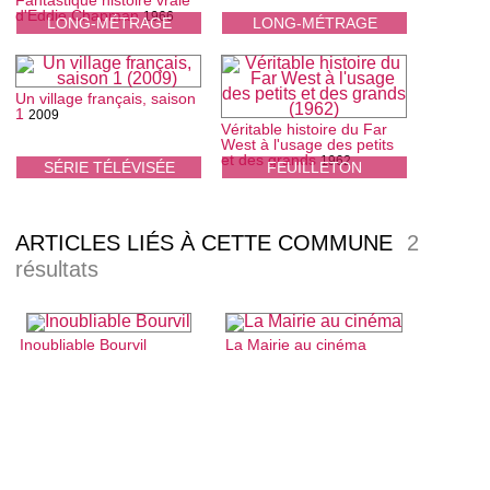
Fantastique histoire vraie
d'Eddie Chapman
1966
LONG-MÉTRAGE
LONG-MÉTRAGE
Un village français, saison
1
2009
Véritable histoire du Far
West à l'usage des petits
et des grands
1962
SÉRIE TÉLÉVISÉE
FEUILLETON
ARTICLES LIÉS À CETTE COMMUNE
2
résultats
Inoubliable Bourvil
La Mairie au cinéma