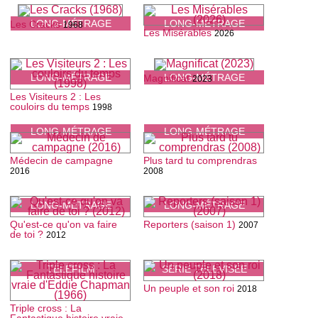
LONG-MÉTRAGE
LONG-MÉTRAGE
Les Cracks
1968
Les Misérables
2026
LONG-MÉTRAGE
LONG-MÉTRAGE
Magnificat
2023
Les Visiteurs 2 : Les
couloirs du temps
1998
LONG-MÉTRAGE
LONG-MÉTRAGE
Médecin de campagne
Plus tard tu comprendras
2016
2008
LONG-MÉTRAGE
LONG-MÉTRAGE
Qu'est-ce qu'on va faire
Reporters (saison 1)
2007
de toi ?
2012
TÉLÉFILM
SÉRIE TÉLÉVISÉE
Un peuple et son roi
2018
Triple cross : La