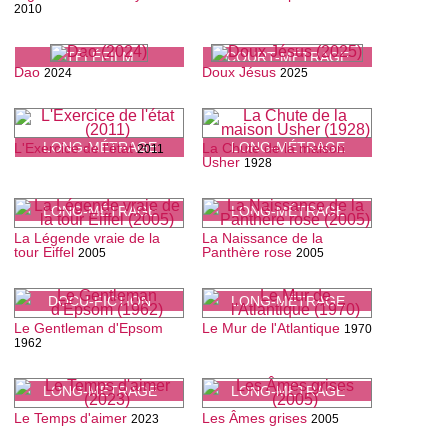
2010
TÉLÉFILM
COURT-MÉTRAGE
Dao
Doux Jésus
2024
2025
LONG-MÉTRAGE
LONG-MÉTRAGE
L'Exercice de l'état
La Chute de la maison
2011
Usher
1928
LONG-MÉTRAGE
LONG-MÉTRAGE
La Légende vraie de la
La Naissance de la
tour Eiffel
Panthère rose
2005
2005
DOCU-FICTION
LONG-MÉTRAGE
Le Gentleman d'Epsom
Le Mur de l'Atlantique
1970
1962
LONG-MÉTRAGE
LONG-MÉTRAGE
Le Temps d'aimer
Les Âmes grises
2023
2005