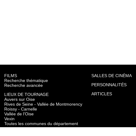
FILMS
SALLES DE CINÉMA
Recherche thématique
PERSONNALITÉS
Recherche avancée
ARTICLES
LIEUX DE TOURNAGE
Auvers sur Oise
Rives de Seine - Vallée de Montmorency
Roissy - Carnelle
Vallée de l'Oise
Vexin
Toutes les communes du département
TOURISME