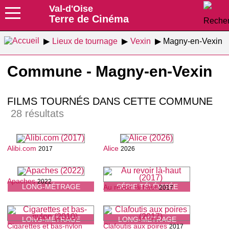
Val-d'Oise
Terre de Cinéma
Lieux de tournage
Vexin
Magny-en-Vexin
Commune - Magny-en-Vexin
FILMS TOURNÉS DANS CETTE COMMUNE
28 résultats
Alibi.com
Alice
2017
2026
Apaches
2022
LONG-MÉTRAGE
SÉRIE TÉLÉVISÉE
Au revoir là-haut
2017
LONG-MÉTRAGE
LONG-MÉTRAGE
Cigarettes et bas-nylon
Clafoutis aux poires
2017