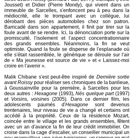
Jousset) et Didier (Pierre Mondy), qui vivent dans un
immeuble de Sarcelles, s'enfoncent peu à peu dans la
médiocrité, elle le trompant avec un collègue, lui
dérobant des pièces automobiles chez son patron.
Barricadé dans son appartement, il finit par tirer sur la
foule avant de se rendre. Ici, la dénonciation porte sur la
promiscuité, l'isolement et l'aspect concentrationnaire
des grands ensembles. Néanmoins, la fin se veut
optimiste. Quand la foule se disperse de l'esplanade où
elle s'était rassemblée, le générique se déroule sur l'air
de « Ma jeunesse est source de vie » et « Laissez-moi
croire en l'avenir ».
Malik Chibane s'est peut-être inspiré de
Dernière sortie
avant Roissy
pour réaliser ses chroniques de la banlieue,
à Goussainville pour la première, à Sarcelles pour les
deux autres :
Hexagone
(1993),
Nés quelque part
(1997)
et
Voisins, voisines
(2005). Dans ce dernier film, les
adolescents paumés d'
Hexagone
sont devenus
trentenaires, leur niveau de vie a changé et certains ont
accédé à la propriété. Ceux de la résidence Mozart,
coincée entre le village et les grands ensembles, fêtent
avec un an d'avance la fin de leur crédit immobilier. On
croise dans la cage d'escalier, un conseiller municipal un
peu magouilleur, une juive tunisienne, un rappeur en mal