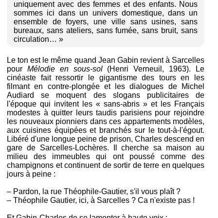
uniquement avec des femmes et des enfants. Nous
sommes ici dans un univers domestique, dans un
ensemble de foyers, une ville sans usines, sans
bureaux, sans ateliers, sans fumée, sans bruit, sans
circulation… »
Le ton est le même quand Jean Gabin revient à Sarcelles
pour
Mélodie en sous-sol
(Henri Verneuil, 1963). Le
cinéaste fait ressortir le gigantisme des tours en les
filmant en contre-plongée et les dialogues de Michel
Audiard se moquent des slogans publicitaires de
l'époque qui invitent les « sans-abris » et les Français
modestes à quitter leurs taudis parisiens pour rejoindre
les nouveaux pionniers dans ces appartements modèles,
aux cuisines équipées et branchés sur le tout-à-l'égout.
Libéré d'une longue peine de prison, Charles descend en
gare de Sarcelles-Lochères. Il cherche sa maison au
milieu des immeubles qui ont poussé comme des
champignons et continuent de sortir de terre en quelques
jours à peine :
– Pardon, la rue Théophile-Gautier, s'il vous plaît ?
– Théophile Gautier, ici, à Sarcelles ? Ca n'existe pas !
Et Gabin-Charles de se lamenter à haute voix :