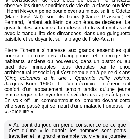
observe les dures conditions de vie de la classe ouvrière
: Henri Neveux peine pour élever au mieux sa fille Odette
(Marie-José Nat), son fils Louis (Claude Brasseur) et
Fernand, l'enfant adultérin de son épouse décédée. La
grisaille des semaines, la rudesse du travail contrastent
avec la tranquillité des dimanches, dans une guinguette
paisible et verdoyante, sur la plage de l'Isle-Adam.
Pierre Tchernia s'intéresse aux grands ensembles qui
poussent comme des champignons et interroge les
habitants, anciens ou nouveaux, dans un bistrot ou au
pied des immeubles, tous déroutés par le choc
architectural et social qui s'est déroulé en à peine dix ans
(
Cinq colonnes à la une : Quarante mille voisins
,
Jacques Krier, 1960).. Et l'on découvre l'intérieur tout
confort d'un appartement témoin tandis qu'une jeune
femme regrette le loyer trop élevé de ces cages à lapins.
En voix off, un commentateur se lamente devant cette
ville sans passé qui se meurt d'une maladie honteuse, la
« Sarcellite » :
« Au point du jour, on prend conscience de ce que
c'est qu'une ville dortoir, les hommes sont partis
travailler et le grand ensemble va vivre sa journée