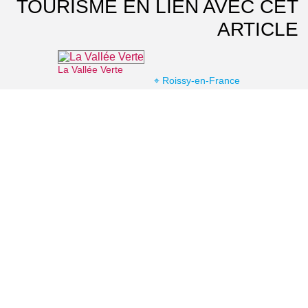
TOURISME EN LIEN AVEC CET
ARTICLE
La Vallée Verte
⌖ Roissy-en-France
Musée national de La Renaissance
⌖ Écouen
Parc naturel régional Oise-Pays de France
⌖ Luzarches