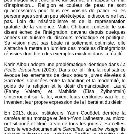
d'inspiration… Religion et couleur de peau ne sont
qu'accessoires pour tous ces voisins de palier. Si les
personnages sont un peu stéréotypés, le discours ne l'est
pas. Loin du misérabilisme et de la représentation
gratuite de la violence, Malik Chibane conteste le soi-
disant échec de l'intégration, devenu depuis quelques
années un truisme du discours médiatique et politique.
Sa vision n'est pas béate ni sottement optimiste, elle
s'attache à mettre en lumière des modèles d'intégrations
réussies dont bien des exemples existent dans la réalité.
Karin Albou adopte une problématique identique dans
La
Petite Jérusalem
(2005). Dans ce joli film, la réalisatrice
évoque les errements de deux sœurs juives élevées à
Sarcelles. Coincées entre la tradition et la modernité, le
poids de la religion et le désir d'émancipation, Laura
(Fanny Valette) et Mathilde (Elsa Zylberstein)
s'interrogent sur la loi, voient leurs certitudes vaciller et
inventent leur propre expression de la liberté et du désir.
En 2013, deux instituteurs, Yann Couëdel, derrière la
caméra et au montage et Jean-Yvon Lafinestre, au micro,
ont sillonné et filmé la vie de tous les jours à Sarcelles.
Dans le web-documentaire
Sarcelles, un autre visage
, ils