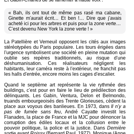
« Bah, ils ont tout de même pas rasé ma cabane,
Ginette m'aurait écrit… Et ben !… Dire que j'avais
acheté ici pour les arbres et puis pour la zone verte…
C'est devenu New York la zone verte ! »
La Patellière et Verneuil opposent les cités aux images
stéréotypées du Paris populaire. Les tours érigées dans
l'urgence symbolisent une société en pleine mutation qui
oublie ses repères traditionnels, au risque d'une
déshumanisation. Ces réalisateurs négligent les
habitants, leur caméra reste à l'extérieur, ne franchit pas
les halls d'entrée, encore moins les cages d'escalier.
Quand le septième art représente la vie rythmée des
buildings, c'est pour en faire le lieu de prédilection des
délinquants. Les Gabin, Ventura, Delon et Belmondo,
truands embourgeoisés des Trente Glorieuses, cèdent la
place aux voyous des banlieues. En 1973, dans
Il n'y a
pas de fumée sans feu
, André Cayatte investit les
Flanades, la place de France et la MJC pour dénoncer la
corruption des édiles locaux et la collusion entre le
pouvoir politique, la police et la justice. Dans
Dernière
sortie avant Roissy
(Bernard Paul, 1977), Monique (Anne