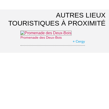
AUTRES LIEUX
TOURISTIQUES À PROXIMITÉ
Promenade des Deux-Bois
⌖ Cergy
Square de la Vénus des Loups
⌖ Cergy
Parc de la préfecture François Mitterrand
⌖ Cergy