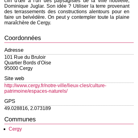
clin d'œil à l'un des paysagistes de la ville nouvelle,
Dominique Juglar. Son idée ? Utiliser la terre provenant
des terrassements des constructions alentours pour en
faire un belvédère. On peut y contempler toute la plaine
maraîchère de Cergy.
Coordonnées
Adresse
101 Rue du Bruloir
Quartier Bords d'Oise
95000 Cergy
Site web
http://www.cergy.fr/notre-ville/lieux-cles/culture-
patrimoine/espaces-naturels/
GPS
49.028816, 2.073189
Communes
Cergy