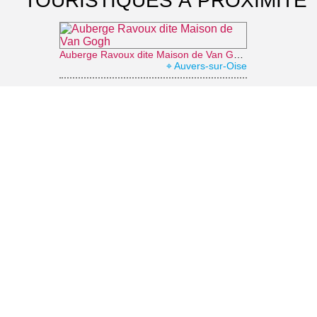
TOURISTIQUES À PROXIMITÉ
Auberge Ravoux dite Maison de Van Gogh
⌖ Auvers-sur-Oise
Musée de l'absinthe
⌖ Auvers-sur-Oise
Château d'Auvers-sur-Oise
⌖ Auvers-sur-Oise