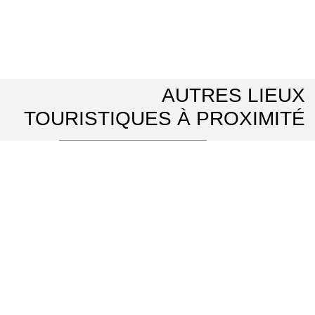
AUTRES LIEUX
TOURISTIQUES À PROXIMITÉ
Château d'Auvers-sur-Oise
⌖ Auvers-sur-Oise
Musée Daubigny
⌖ Auvers-sur-Oise