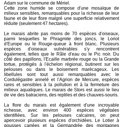
Adam sur le commune de Mériel.
Cette zone humide se compose d'une mosaïque de
milieux sensibles, remarquables pour la richesse de leur
faune et de leur flore malgré une superficie relativement
réduite (seulement 47 hectares).
Le marais abrite pas moins de 70 espèces d'oiseaux,
parmi lesquelles le Phragmite des joncs, le Loriot
d'Europe ou le Rouge-queue à front blanc. Plusieurs
espèces d'oiseaux vulnérables s'y rencontrent
également, telles que le Râle d'eau ou le Pic noir. Du
côté des papillons, l'Ecaille marbrée rouge ou la Grande
tortue, protégés à l'échelon régional, butinent sur les
pelouses ou dans le boisement marécageux. Les
libellules sont tout aussi remarquables avec le
Cordulégastre annelé et l'Agrion de Mercure, espèces
rares et sensibles à la pollution et à la fermeture des
milieux aquatiques. Le marais de Stors est aussi le lieu
de vie des batraciens, des reptiles et des chauves-souris.
La flore du marais est également d'une incroyable
richesse, avec environ 400 espèces végétales
identifiées. Sur les pelouses calcaires, on peut
apercevoir plusieurs espèces d'orchidées. Le Lotier à
gousses carrées et la Germandrée des montagnes