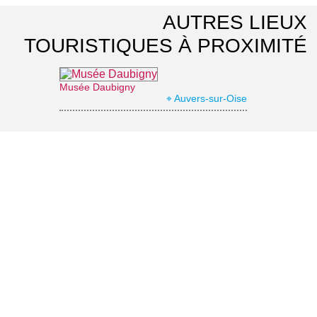
AUTRES LIEUX
TOURISTIQUES À PROXIMITÉ
Musée Daubigny
⌖ Auvers-sur-Oise
Maison du Docteur Gachet
⌖ Auvers-sur-Oise
Auberge Ravoux dite Maison de Van Gogh
⌖ Auvers-sur-Oise