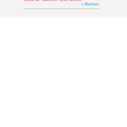
⌖ Marines
Musée archéologique départemental du Guiry-en-Vexin
⌖ Guiry-en-Vexin
Parc naturel régional du Vexin français
⌖ Théméricourt
Le jardin japonais du Groupement Hospitalier Intercommunal du Vexin
⌖ Aincourt