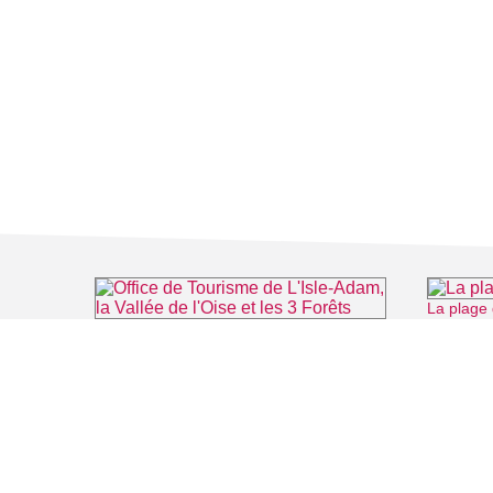
La plage 
Office de Tourisme de L'Isle-Adam, la Vallée de l'Oise et les 3 Forêts
⌖ L'Isle-Adam