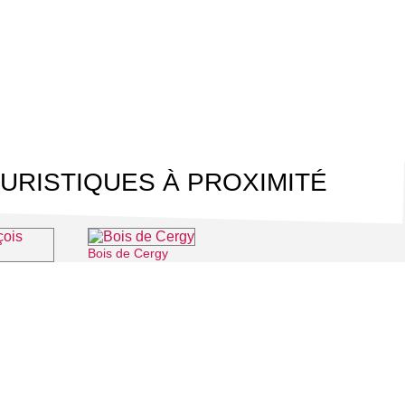
URISTIQUES À PROXIMITÉ
Bois de Cergy
⌖ Cergy
itterrand
⌖ Cergy