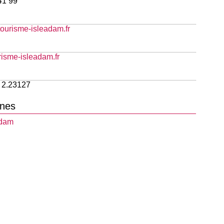
41 99
ourisme-isleadam.fr
urisme-isleadam.fr
 2.23127
nes
Adam