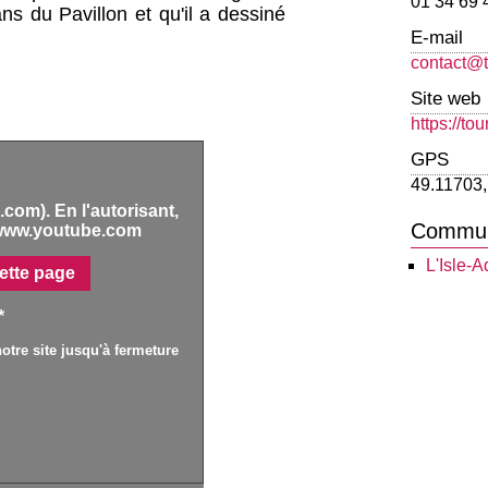
01 34 69 
ans du Pavillon et qu'il a dessiné
E-mail
contact@t
Site web
https://to
GPS
49.11703,
com). En l'autorisant,
Commu
www.youtube.com
L'Isle-
ette page
*
otre site jusqu'à fermeture