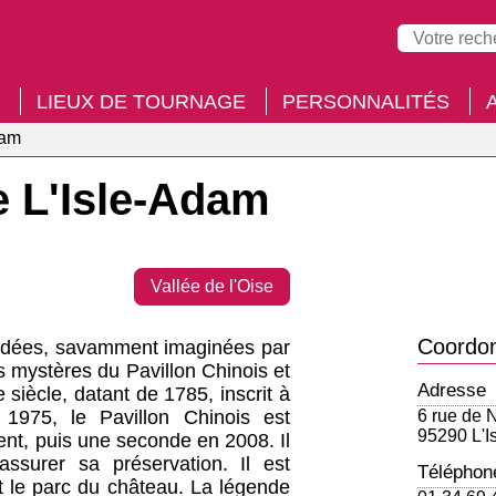
LIEUX DE TOURNAGE
PERSONNALITÉS
dam
e L'Isle-Adam
Vallée de l'Oise
Coordo
guidées, savamment imaginées par
s mystères du Pavillon Chinois et
Adresse
siècle, datant de 1785, inscrit à
 1975, le Pavillon Chinois est
6 rue de 
95290 L'I
ent, puis une seconde en 2008. Il
ssurer sa préservation. Il est
Téléphon
 le parc du château. La légende