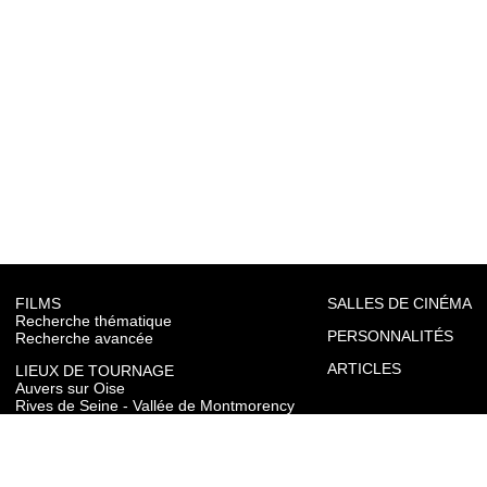
FILMS
SALLES DE CINÉMA
Recherche thématique
PERSONNALITÉS
Recherche avancée
ARTICLES
LIEUX DE TOURNAGE
Auvers sur Oise
Rives de Seine - Vallée de Montmorency
Roissy - Carnelle
Vallée de l'Oise
Vexin
Toutes les communes du département