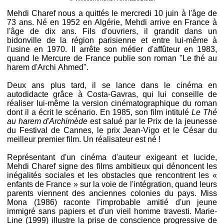
Mehdi Charef nous a quittés le mercredi 10 juin à l'âge de
73 ans. Né en 1952 en Algérie, Mehdi arrive en France à
l'âge de dix ans. Fils d'ouvriers, il grandit dans un
bidonville de la région parisienne et entre lui-même à
l'usine en 1970. Il arrête son métier d'affûteur en 1983,
quand le Mercure de France publie son roman "Le thé au
harem d'Archi Ahmed".
Deux ans plus tard, il se lance dans le cinéma en
autodidacte grâce à Costa-Gavras, qui lui conseille de
réaliser lui-même la version cinématographique du roman
dont il a écrit le scénario. En 1985, son film intitulé
Le Thé
au harem d'Archimède
est salué par le Prix de la jeunesse
du Festival de Cannes, le prix Jean-Vigo et le César du
meilleur premier film. Un réalisateur est né !
Représentant d'un cinéma d'auteur exigeant et lucide,
Mehdi Charef signe des films ambitieux qui dénoncent les
inégalités sociales et les obstacles que rencontrent les «
enfants de France » sur la voie de l'intégration, quand leurs
parents viennent des anciennes colonies du pays. Miss
Mona (1986) raconte l'improbable amitié d'un jeune
immigré sans papiers et d'un vieil homme travesti. Marie-
Line (1999) illustre la prise de conscience progressive de