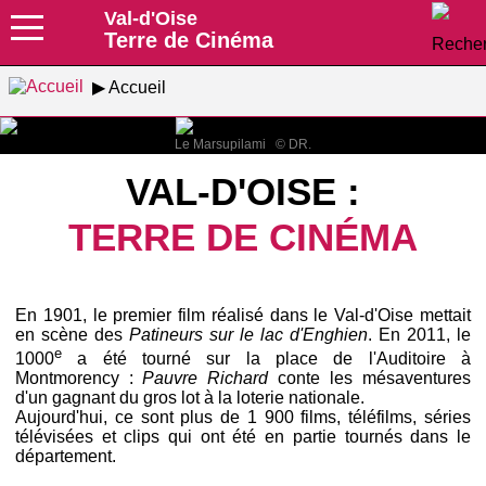
Val-d'Oise
Terre de Cinéma
Accueil
Le Marsupilami © DR.
VAL-D'OISE :
TERRE DE CINÉMA
En 1901, le premier film réalisé dans le Val-d'Oise mettait
en scène des
Patineurs sur le lac d'Enghien
. En 2011, le
e
1000
a été tourné sur la place de l'Auditoire à
Montmorency :
Pauvre Richard
conte les mésaventures
d'un gagnant du gros lot à la loterie nationale.
Aujourd'hui, ce sont plus de 1 900 films, téléfilms, séries
télévisées et clips qui ont été en partie tournés dans le
département.