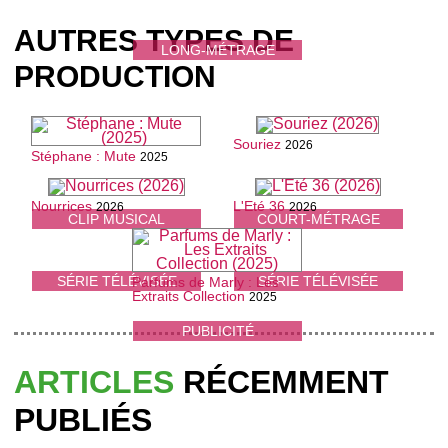
AUTRES TYPES DE
LONG-MÉTRAGE
PRODUCTION
Souriez
2026
Stéphane : Mute
2025
Nourrices
L'Eté 36
2026
2026
CLIP MUSICAL
COURT-MÉTRAGE
SÉRIE TÉLÉVISÉE
SÉRIE TÉLÉVISÉE
Parfums de Marly : Les
Extraits Collection
2025
PUBLICITÉ
ARTICLES
RÉCEMMENT
PUBLIÉS