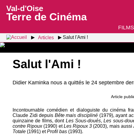
Val-d'Oise
Terre de Cinéma
FILMS
Articles
Salut l'Ami !
Salut l'Ami !
Didier Kaminka nous a quittés le 24 septembre dern
Article pub
Incontournable comédien et dialoguiste du cinéma franç
Claude Zidi depuis
Bête mais discipliné
(1979), ayant ac
quinzaine de films, dont
Les Sous-doués
,
Les sous-dou
contre Ripoux
(1990) et
Les Ripoux 3
(2003), mais aussi
Totale
(1991) et
Profil bas
(1993).