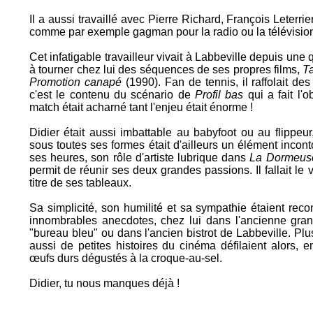
Il a aussi travaillé avec Pierre Richard, François Leterrier
comme par exemple gagman pour la radio ou la télévisio
Cet infatigable travailleur vivait à Labbeville depuis une 
à tourner chez lui des séquences de ses propres films,
Ta
Promotion canapé
(1990). Fan de tennis, il raffolait de
c'est le contenu du scénario de
Profil bas
qui a fait l'o
match était acharné tant l'enjeu était énorme !
Didier était aussi imbattable au babyfoot ou au flippeu
sous toutes ses formes était d'ailleurs un élément incon
ses heures, son rôle d'artiste lubrique dans
La Dormeus
permit de réunir ses deux grandes passions. Il fallait le 
titre de ses tableaux.
Sa simplicité, son humilité et sa sympathie étaient recon
innombrables anecdotes, chez lui dans l'ancienne gran
"bureau bleu" ou dans l'ancien bistrot de Labbeville. P
aussi de petites histoires du cinéma défilaient alors, 
œufs durs dégustés à la croque-au-sel.
Didier, tu nous manques déjà !