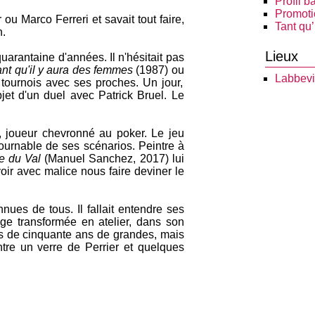
Profil b
Promoti
 ou Marco Ferreri et savait tout faire,
Tant qu
n.
Lieux
quarantaine d'années. Il n'hésitait pas
nt qu'il y aura des femmes
(1987) ou
Labbevi
s tournois avec ses proches. Un jour,
bjet d'un duel avec Patrick Bruel. Le
r, joueur chevronné au poker. Le jeu
tournable de ses scénarios. Peintre à
e du Val
(Manuel Sanchez, 2017) lui
voir avec malice nous faire deviner le
nues de tous. Il fallait entendre ses
ge transformée en atelier, dans son
lus de cinquante ans de grandes, mais
entre un verre de Perrier et quelques