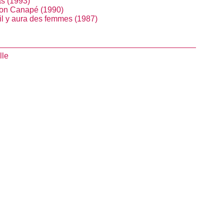
as (1993)
on Canapé (1990)
’il y aura des femmes (1987)
lle