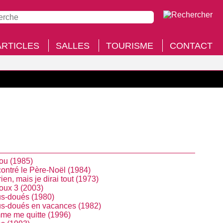
ARTICLES
SALLES
TOURISME
CONTACT
you (1985)
contré le Père-Noël (1984)
rien, mais je dirai tout (1973)
oux 3 (2003)
s-doués (1980)
s-doués en vacances (1982)
e me quitte (1996)