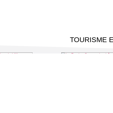
TOURISME E
de Villarceaux
La Roche-Guyon : le château
⌖ Chaussy
⌖ La Roc