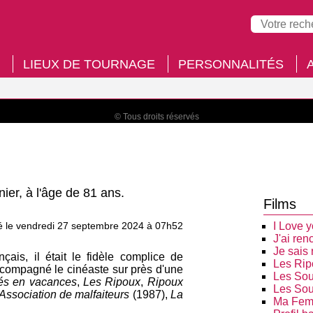
LIEUX DE TOURNAGE
PERSONNALITÉS
© Tous droits réservés
ier, à l'âge de 81 ans.
Films
lié le vendredi 27 septembre 2024 à 07h52
I Love 
J'ai ren
Je sais 
ais, il était le fidèle complice de
Les Rip
compagné le cinéaste sur près d'une
Les Sou
és en vacances
,
Les Ripoux
,
Ripoux
Les Sou
Association de malfaiteurs
(1987),
La
Ma Femm