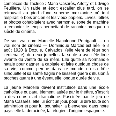
complices de l'actrice : Maria Casarès, Arletty et Edwige
Feuillère. Un raide et étroit escalier plus tard, on se
retrouvait au pied d'une superbe mezzanine où tout
respirait le bois ancien et les vieux papiers. Livres, lettres
et photos cohabitaient avec harmonie, sorte de machine
à remonter le temps permettant de raconter presque un
siècle de cinéma.
De son vrai nom Marcelle Napoléone Perrigault — un
vrai nom de cinéma — Dominique Marcas est née le 8
août 1920 à Dozulé, Calvados, (elle vient de fêter son
centenaire); de deux jumelles, la seule à avoir été tirée
vivante du ventre de sa mère. Elle quitte sa Normandie
natale pour gagner la capitale et faire quelque chose de
sa vie, comme perdue dans ce monde où sa frêle
silhouette et sa santé fragile ne laissent guère d'illusion à
proches quant à une éventuelle longue durée de vie.
La jeune Marcelle devient institutrice dans une école
catholique et, parallèlement, attirée par le théâtre, s'inscrit
à des cours d'art dramatique. Fascinée par le jeu de
Maria Casarès, elle lui écrit un jour, pour lui dire toute son
admiration et pour lui souhaiter la bienvenue dans notre
pays, elle la déracinée, la réfugiée d'origine espagnole.