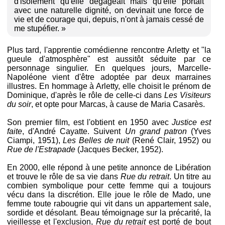
d'isolement qu'elle dégageait mais qu'elle portait
avec une naturelle dignité, on devinait une force de
vie et de courage qui, depuis, n'ont à jamais cessé de
me stupéfier. »
Plus tard, l'apprentie comédienne rencontre Arletty et "la
gueule d'atmosphère" est aussitôt séduite par ce
personnage singulier. En quelques jours, Marcelle-
Napoléone vient d'être adoptée par deux marraines
illustres. En hommage à Arletty, elle choisit le prénom de
Dominique, d'après le rôle de celle-ci dans
Les Visiteurs
du soir
, et opte pour Marcas, à cause de Maria Casarès.
Son premier film, est l'obtient en 1950 avec
Justice est
faite
, d'André Cayatte. Suivent
Un grand patron
(Yves
Ciampi, 1951),
Les Belles de nuit
(René Clair, 1952) ou
Rue de l'Estrapade
(Jacques Becker, 1952).
En 2000, elle répond à une petite annonce de Libération
et trouve le rôle de sa vie dans
Rue du retrait
. Un titre au
combien symbolique pour cette femme qui a toujours
vécu dans la discrétion. Elle joue le rôle de Mado, une
femme toute rabougrie qui vit dans un appartement sale,
sordide et désolant. Beau témoignage sur la précarité, la
vieillesse et l'exclusion,
Rue du retrait
est porté de bout