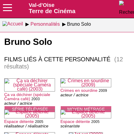
Val-d'Oise
Terre de Cinéma
Personnalités
Bruno Solo
Bruno Solo
FILMS LIÉS À CETTE PERSONNALITÉ
(12
résultats)
Crimes en sourdine
2009
Ça va déchirer (spéciale
acteur / actrice
Caméra café)
2003
acteur / actrice
SÉRIE TÉLÉVISÉE
MOYEN-MÉTRAGE
Espace détente
Espace détente
2005
2005
réalisateur / réalisatrice
scénariste