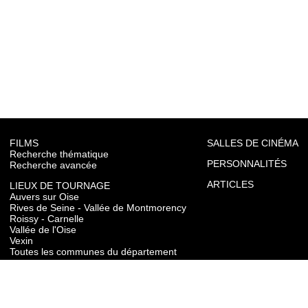
FILMS
SALLES DE CINÉMA
Recherche thématique
PERSONNALITÉS
Recherche avancée
ARTICLES
LIEUX DE TOURNAGE
Auvers sur Oise
Rives de Seine - Vallée de Montmorency
Roissy - Carnelle
Vallée de l'Oise
Vexin
Toutes les communes du département
TOURISME
Auvers sur Oise
Rives de Seine - Vallée de Montmorency
Roissy - Carnelle