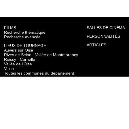
FILMS
SALLES DE CINÉMA
Recherche thématique
PERSONNALITÉS
Recherche avancée
ARTICLES
LIEUX DE TOURNAGE
Auvers sur Oise
Rives de Seine - Vallée de Montmorency
Roissy - Carnelle
Vallée de l'Oise
Vexin
Toutes les communes du département
TOURISME
Auvers sur Oise
Rives de Seine - Vallée de Montmorency
Roissy - Carnelle
Vallée de l'Oise
Vexin
CONTACT