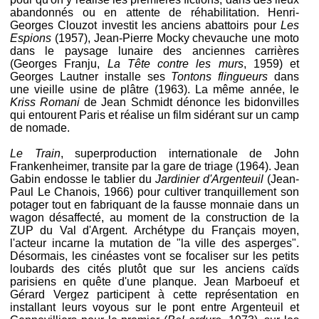
abandonnés ou en attente de réhabilitation. Henri-
Georges Clouzot investit les anciens abattoirs pour
Les
Espions
(1957), Jean-Pierre Mocky chevauche une moto
dans le paysage lunaire des anciennes carrières
(Georges Franju,
La Tête contre les murs
, 1959) et
Georges Lautner installe ses
Tontons flingueurs
dans
une vieille usine de plâtre (1963). La même année, le
Kriss Romani
de Jean Schmidt dénonce les bidonvilles
qui entourent Paris et réalise un film sidérant sur un camp
de nomade.
Le Train
, superproduction internationale de John
Frankenheimer, transite par la gare de triage (1964). Jean
Gabin endosse le tablier du
Jardinier d'Argenteuil
(Jean-
Paul Le Chanois, 1966) pour cultiver tranquillement son
potager tout en fabriquant de la fausse monnaie dans un
wagon désaffecté, au moment de la construction de la
ZUP du Val d'Argent. Archétype du Français moyen,
l'acteur incarne la mutation de "la ville des asperges".
Désormais, les cinéastes vont se focaliser sur les petits
loubards des cités plutôt que sur les anciens caïds
parisiens en quête d'une planque. Jean Marboeuf et
Gérard Vergez participent à cette représentation en
installant leurs voyous sur le pont entre Argenteuil et