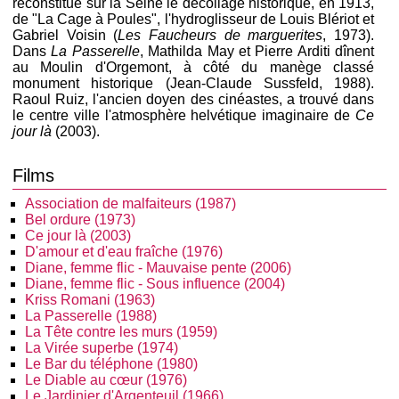
reconstitué sur la Seine le décollage historique, en 1913,
de "La Cage à Poules", l'hydroglisseur de Louis Blériot et
Gabriel Voisin (
Les Faucheurs de marguerites
, 1973).
Dans
La Passerelle
, Mathilda May et Pierre Arditi dînent
au Moulin d'Orgemont, à côté du manège classé
monument historique (Jean-Claude Sussfeld, 1988).
Raoul Ruiz, l'ancien doyen des cinéastes, a trouvé dans
le centre ville l'atmosphère helvétique imaginaire de
Ce
jour là
(2003).
Films
Association de malfaiteurs (1987)
Bel ordure (1973)
Ce jour là (2003)
D'amour et d'eau fraîche (1976)
Diane, femme flic - Mauvaise pente (2006)
Diane, femme flic - Sous influence (2004)
Kriss Romani (1963)
La Passerelle (1988)
La Tête contre les murs (1959)
La Virée superbe (1974)
Le Bar du téléphone (1980)
Le Diable au cœur (1976)
Le Jardinier d'Argenteuil (1966)