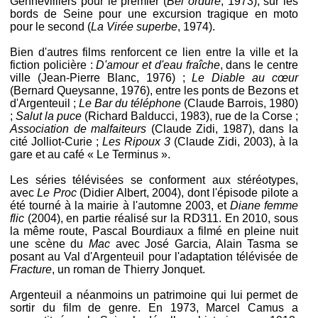
Gennevilliers pour le premier (
Bel ordure
, 1973), sur les
bords de Seine pour une excursion tragique en moto
pour le second (
La Virée superbe
, 1974).
Bien d'autres films renforcent ce lien entre la ville et la
fiction policière :
D'amour et d'eau fraîche
, dans le centre
ville (Jean-Pierre Blanc, 1976) ;
Le Diable au cœur
(Bernard Queysanne, 1976), entre les ponts de Bezons et
d'Argenteuil ;
Le Bar du téléphone
(Claude Barrois, 1980)
;
Salut la puce
(Richard Balducci, 1983), rue de la Corse ;
Association de malfaiteurs
(Claude Zidi, 1987), dans la
cité Jolliot-Curie ;
Les Ripoux 3
(Claude Zidi, 2003), à la
gare et au café « Le Terminus ».
Les séries télévisées se conforment aux stéréotypes,
avec
Le Proc
(Didier Albert, 2004), dont l'épisode pilote a
été tourné à la mairie à l'automne 2003, et
Diane femme
flic
(2004), en partie réalisé sur la RD311. En 2010, sous
la même route, Pascal Bourdiaux a filmé en pleine nuit
une scène du
Mac
avec José Garcia, Alain Tasma se
posant au Val d'Argenteuil pour l'adaptation télévisée de
Fracture
, un roman de Thierry Jonquet.
Argenteuil a néanmoins un patrimoine qui lui permet de
sortir du film de genre. En 1973, Marcel Camus a