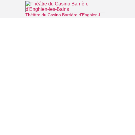
Théâtre du Casino Barrière d'Enghien-les-Bains
⌖ Enghien-les-Bains
Office de Tourisme Intercommunal Plaine Vallée, lac d'Enghien et forêt de Montmorency
⌖ Montmorency
Office de Tourisme d'Enghien-les-Bains
⌖ Enghien-les-Bains