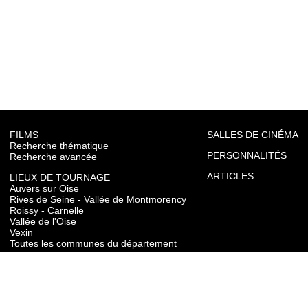
FILMS
SALLES DE CINÉMA
Recherche thématique
PERSONNALITÉS
Recherche avancée
ARTICLES
LIEUX DE TOURNAGE
Auvers sur Oise
Rives de Seine - Vallée de Montmorency
Roissy - Carnelle
Vallée de l'Oise
Vexin
Toutes les communes du département
TOURISME
Auvers sur Oise
Rives de Seine - Vallée de Montmorency
Roissy - Carnelle