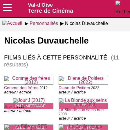
Val-d'Oise
Terre de Cinéma
Personnalités
Nicolas Duvauchelle
Nicolas Duvauchelle
FILMS LIÉS À CETTE PERSONNALITÉ
(11
résultats)
Comme des frères
Diane de Poitiers
2012
2022
acteur / actrice
acteur / actrice
LONG-MÉTRAGE
TÉLÉFILM
Jour J
2017
La Blonde aux seins nus
acteur / actrice
2008
acteur / actrice
LONG-MÉTRAGE
LONG-MÉTRAGE