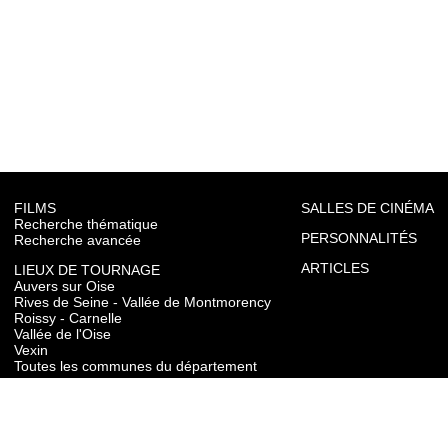
FILMS
SALLES DE CINÉMA
Recherche thématique
PERSONNALITÉS
Recherche avancée
ARTICLES
LIEUX DE TOURNAGE
Auvers sur Oise
Rives de Seine - Vallée de Montmorency
Roissy - Carnelle
Vallée de l'Oise
Vexin
Toutes les communes du département
TOURISME
Auvers sur Oise
Rives de Seine - Vallée de Montmorency
Roissy - Carnelle