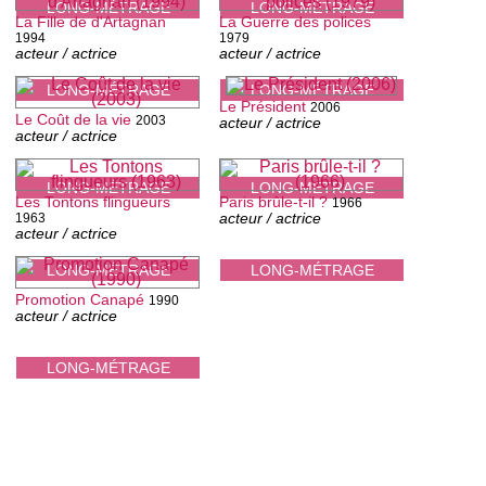
LONG-MÉTRAGE
LONG-MÉTRAGE
La Fille de d'Artagnan
La Guerre des polices
1994
1979
acteur / actrice
acteur / actrice
LONG-MÉTRAGE
LONG-MÉTRAGE
Le Président
2006
Le Coût de la vie
2003
acteur / actrice
acteur / actrice
LONG-MÉTRAGE
LONG-MÉTRAGE
Les Tontons flingueurs
Paris brûle-t-il ?
1966
acteur / actrice
1963
acteur / actrice
LONG-MÉTRAGE
LONG-MÉTRAGE
Promotion Canapé
1990
acteur / actrice
LONG-MÉTRAGE