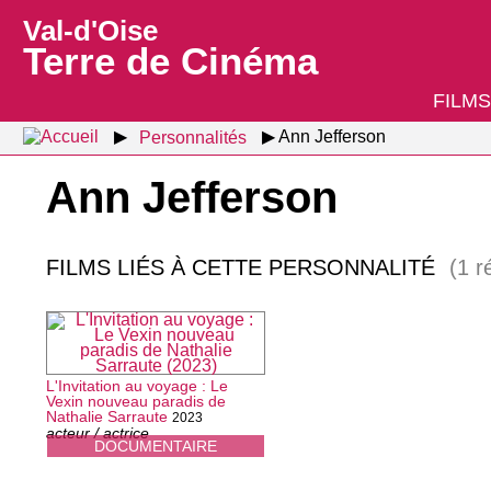
Val-d'Oise
Terre de Cinéma
FILMS
Personnalités
Ann Jefferson
Ann Jefferson
FILMS LIÉS À CETTE PERSONNALITÉ
(1 r
L'Invitation au voyage : Le
Vexin nouveau paradis de
Nathalie Sarraute
2023
acteur / actrice
DOCUMENTAIRE