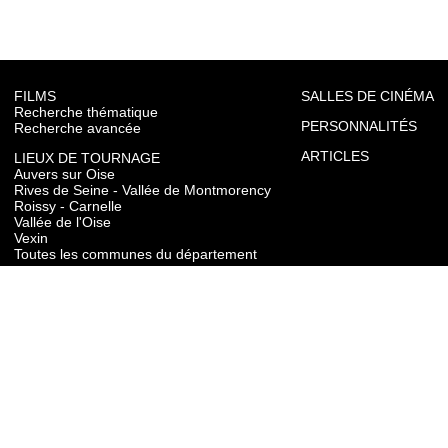
FILMS
SALLES DE CINÉMA
Recherche thématique
PERSONNALITÉS
Recherche avancée
ARTICLES
LIEUX DE TOURNAGE
Auvers sur Oise
Rives de Seine - Vallée de Montmorency
Roissy - Carnelle
Vallée de l'Oise
Vexin
Toutes les communes du département
TOURISME
Auvers sur Oise
Rives de Seine - Vallée de Montmorency
Roissy - Carnelle
Vallée de l'Oise
Vexin
CONTACT