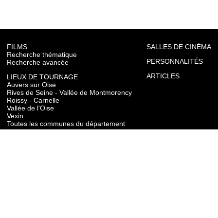
FILMS
SALLES DE CINÉMA
Recherche thématique
PERSONNALITÉS
Recherche avancée
ARTICLES
LIEUX DE TOURNAGE
Auvers sur Oise
Rives de Seine - Vallée de Montmorency
Roissy - Carnelle
Vallée de l'Oise
Vexin
Toutes les communes du département
TOURISME
Auvers sur Oise
Rives de Seine - Vallée de Montmorency
Roissy - Carnelle
Vallée de l'Oise
Vexin
CONTACT