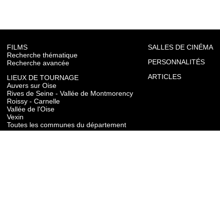
FILMS
SALLES DE CINÉMA
Recherche thématique
PERSONNALITÉS
Recherche avancée
ARTICLES
LIEUX DE TOURNAGE
Auvers sur Oise
Rives de Seine - Vallée de Montmorency
Roissy - Carnelle
Vallée de l'Oise
Vexin
Toutes les communes du département
TOURISME
Auvers sur Oise
Rives de Seine - Vallée de Montmorency
Roissy - Carnelle
Vallée de l'Oise
Vexin
CONTACT