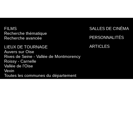
FILMS
SALLES DE CINÉMA
Recherche thématique
PERSONNALITÉS
Recherche avancée
ARTICLES
LIEUX DE TOURNAGE
Auvers sur Oise
Rives de Seine - Vallée de Montmorency
Roissy - Carnelle
Vallée de l'Oise
Vexin
Toutes les communes du département
TOURISME
Auvers sur Oise
Rives de Seine - Vallée de Montmorency
Roissy - Carnelle
Vallée de l'Oise
Vexin
CONTACT