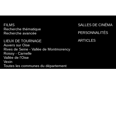
FILMS
SALLES DE CINÉMA
Recherche thématique
PERSONNALITÉS
Recherche avancée
ARTICLES
LIEUX DE TOURNAGE
Auvers sur Oise
Rives de Seine - Vallée de Montmorency
Roissy - Carnelle
Vallée de l'Oise
Vexin
Toutes les communes du département
TOURISME
Auvers sur Oise
Rives de Seine - Vallée de Montmorency
Roissy - Carnelle
Vallée de l'Oise
Vexin
CONTACT